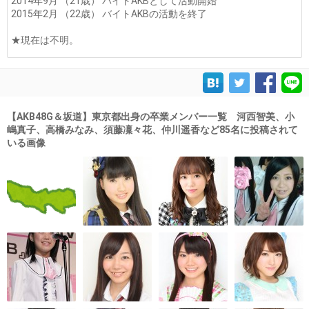
2014年9月 （21歳） バイトAKBとして活動開始
2015年2月 （22歳） バイトAKBの活動を終了
★現在は不明。
【AKB48G＆坂道】東京都出身の卒業メンバー一覧 河西智美、小
嶋真子、高橋みなみ、須藤凜々花、仲川遥香など85名に投稿されて
いる画像