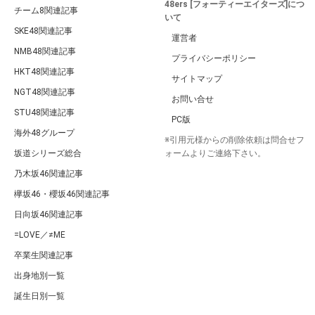
48ers [フォーティーエイターズ]につ
チーム8関連記事
いて
SKE48関連記事
運営者
NMB48関連記事
プライバシーポリシー
HKT48関連記事
サイトマップ
NGT48関連記事
お問い合せ
STU48関連記事
PC版
海外48グループ
※引用元様からの削除依頼は問合せフ
坂道シリーズ総合
ォームよりご連絡下さい。
乃木坂46関連記事
欅坂46・櫻坂46関連記事
日向坂46関連記事
=LOVE／≠ME
卒業生関連記事
出身地別一覧
誕生日別一覧