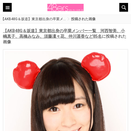
【AKB48G＆坂道】東京都出身の卒業メ…
投稿された画像
【AKB48G＆坂道】東京都出身の卒業メンバー一覧 河西智美、小
嶋真子、高橋みなみ、須藤凜々花、仲川遥香など85名
に投稿された
画像