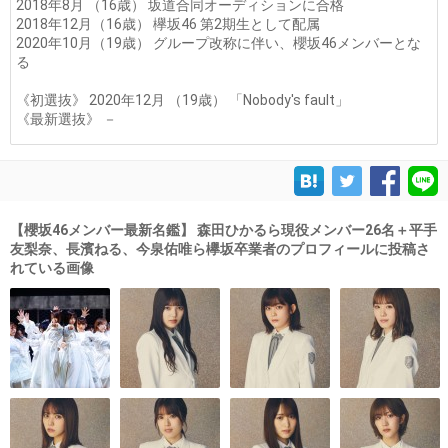
2018年8月 （16歳） 坂道合同オーディションに合格
2018年12月（16歳） 欅坂46 第2期生として配属
2020年10月（19歳） グループ改称に伴い、櫻坂46メンバーとな
る
《初選抜》 2020年12月 （19歳） 「Nobody's fault」
《最新選抜》 －
【櫻坂46メンバー最新名鑑】 森田ひかるら現役メンバー26名＋平手
友梨奈、長濱ねる、今泉佑唯ら欅坂卒業者のプロフィールに投稿さ
れている画像