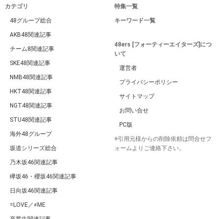
カテゴリ
特集一覧
48グループ総合
キーワード一覧
AKB48関連記事
48ers [フォーティーエイターズ]につ
チーム8関連記事
いて
SKE48関連記事
運営者
NMB48関連記事
プライバシーポリシー
HKT48関連記事
サイトマップ
NGT48関連記事
お問い合せ
STU48関連記事
PC版
海外48グループ
※引用元様からの削除依頼は問合せフ
坂道シリーズ総合
ォームよりご連絡下さい。
乃木坂46関連記事
欅坂46・櫻坂46関連記事
日向坂46関連記事
=LOVE／≠ME