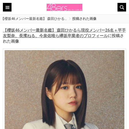
【櫻坂46メンバー最新名鑑】 森田ひかる…
投稿された画像
【櫻坂46メンバー最新名鑑】 森田ひかるら現役メンバー26名＋平手
友梨奈、長濱ねる、今泉佑唯ら欅坂卒業者のプロフィール
に投稿さ
れた画像