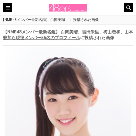
【NMB48メンバー最新名鑑】 白間美瑠…
投稿された画像
【NMB48メンバー最新名鑑】 白間美瑠、吉田朱里、梅山恋和、山本
彩加ら現役メンバー55名のプロフィール
に投稿された画像