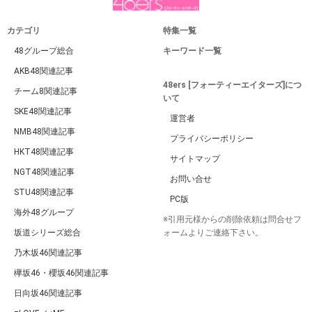
カテゴリ
特集一覧
48グループ総合
キーワード一覧
AKB48関連記事
48ers [フォーティーエイターズ]につ
チーム8関連記事
いて
SKE48関連記事
運営者
NMB48関連記事
プライバシーポリシー
HKT48関連記事
サイトマップ
NGT48関連記事
お問い合せ
STU48関連記事
PC版
海外48グループ
※引用元様からの削除依頼は問合せフ
坂道シリーズ総合
ォームよりご連絡下さい。
乃木坂46関連記事
欅坂46・櫻坂46関連記事
日向坂46関連記事