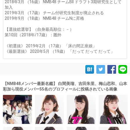
2018年3月 （16歳） NMB48 チームBII ドラフト3期研究生として
加入
2019年3月 （17歳） チーム付研究生制度が廃止される
2019年9月 （18歳） NMB48 チームNに昇格
【選抜総選挙】（自身最高順位：－）
第10回（2018年/17歳）：圏外
《初選抜》 2019年2月 （17歳） 「床の間正座娘」
《最新選抜》 2020年5月 （19歳） 「だって だって だって」
【NMB48メンバー最新名鑑】 白間美瑠、吉田朱里、梅山恋和、山本
彩加ら現役メンバー55名のプロフィールに投稿されている画像