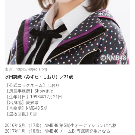
出典：
https://48pedia.org
水田詩織（みずた・しおり）／21歳
【公式ニックネーム】しおり
【所属事務所】Showtitle
【生年月日】1998年12月21日
【出身地】愛媛県
【合格期】NMB48 5期
【選抜回数】0回
2016年6月 （17歳） NMB48 第5期生オーディションに合格
2017年1月 （18歳） NMB48 チームBII専属研究生となる