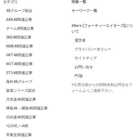
カテゴリ
特集一覧
48グループ総合
キーワード一覧
AKB48関連記事
48ers [フォーティーエイターズ]につ
チーム8関連記事
いて
SKE48関連記事
運営者
NMB48関連記事
プライバシーポリシー
HKT48関連記事
サイトマップ
NGT48関連記事
お問い合せ
STU48関連記事
PC版
海外48グループ
※引用元様からの削除依頼は問合せフ
坂道シリーズ総合
ォームよりご連絡下さい。
乃木坂46関連記事
欅坂46・櫻坂46関連記事
日向坂46関連記事
=LOVE／≠ME
卒業生関連記事