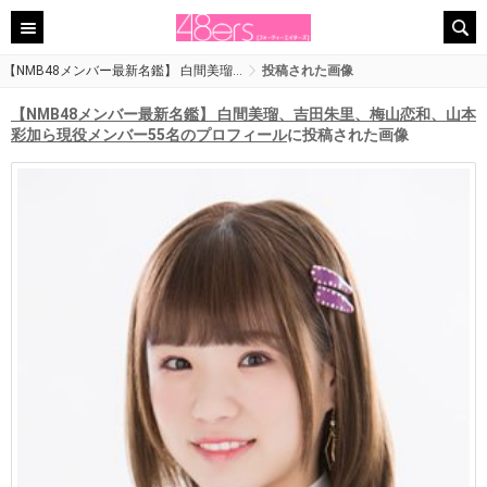
【NMB48メンバー最新名鑑】 白間美瑠…
投稿された画像
【NMB48メンバー最新名鑑】 白間美瑠、吉田朱里、梅山恋和、山本
彩加ら現役メンバー55名のプロフィール
に投稿された画像