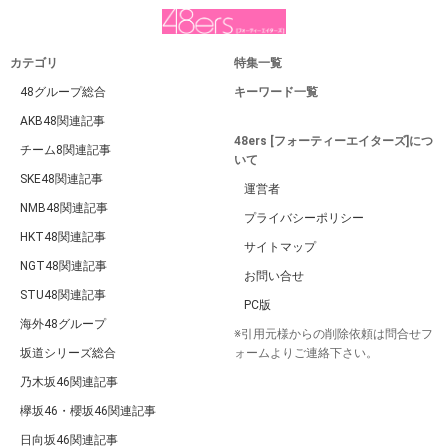
カテゴリ
特集一覧
48グループ総合
キーワード一覧
AKB48関連記事
48ers [フォーティーエイターズ]につ
チーム8関連記事
いて
SKE48関連記事
運営者
NMB48関連記事
プライバシーポリシー
HKT48関連記事
サイトマップ
NGT48関連記事
お問い合せ
STU48関連記事
PC版
海外48グループ
※引用元様からの削除依頼は問合せフ
坂道シリーズ総合
ォームよりご連絡下さい。
乃木坂46関連記事
欅坂46・櫻坂46関連記事
日向坂46関連記事