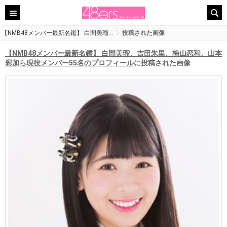
【NMB48メンバー最新名鑑】 白間美瑠…
投稿された画像
【NMB48メンバー最新名鑑】 白間美瑠、吉田朱里、梅山恋和、山本
彩加ら現役メンバー55名のプロフィール
に投稿された画像