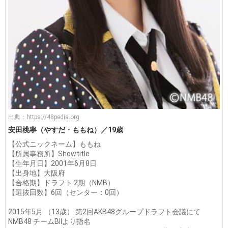
出典：
https://48pedia.org
安田桃寧（やすだ・ももね）／19歳
【公式ニックネーム】ももね
【所属事務所】Showtitle
【生年月日】2001年6月8日
【出身地】大阪府
【合格期】ドラフト 2期（NMB）
【選抜回数】6回（センター：0回）
2015年5月 （13歳） 第2回AKB48グループドラフト会議にて
NMB48 チームBIIより指名