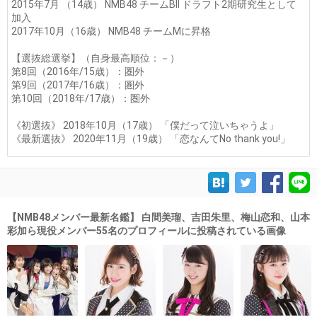
2015年7月 （14歳） NMB48 チームBII ドラフト2期研究生として
加入
2017年10月（16歳） NMB48 チームMに昇格
【選抜総選挙】（自身最高順位：－）
第8回（2016年/15歳）：圏外
第9回（2017年/16歳）：圏外
第10回（2018年/17歳）：圏外
《初選抜》 2018年10月（17歳） 「僕だって泣いちゃうよ」
《最新選抜》 2020年11月（19歳） 「恋なんてNo thank you!」
【NMB48メンバー最新名鑑】 白間美瑠、吉田朱里、梅山恋和、山本
彩加ら現役メンバー55名のプロフィールに投稿されている画像