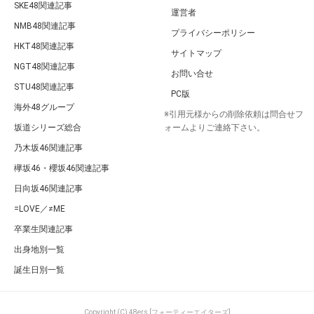
SKE48関連記事
運営者
NMB48関連記事
プライバシーポリシー
HKT48関連記事
サイトマップ
NGT48関連記事
お問い合せ
STU48関連記事
PC版
海外48グループ
※引用元様からの削除依頼は問合せフ
坂道シリーズ総合
ォームよりご連絡下さい。
乃木坂46関連記事
欅坂46・櫻坂46関連記事
日向坂46関連記事
=LOVE／≠ME
卒業生関連記事
出身地別一覧
誕生日別一覧
Copyright (C) 48ers [フォーティーエイターズ]