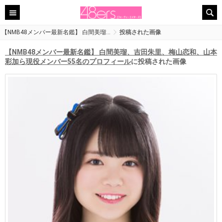
【NMB48メンバー最新名鑑】 白間美瑠…
投稿された画像
【NMB48メンバー最新名鑑】 白間美瑠、吉田朱里、梅山恋和、山本
彩加ら現役メンバー55名のプロフィール
に投稿された画像