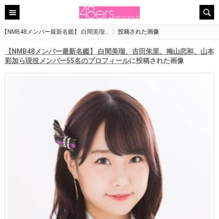
【NMB48メンバー最新名鑑】 白間美瑠…
投稿された画像
【NMB48メンバー最新名鑑】 白間美瑠、吉田朱里、梅山恋和、山本
彩加ら現役メンバー55名のプロフィール
に投稿された画像