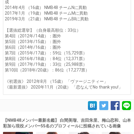
成
2014年4月 （16歳） NMB48 チームNに異動
2017年1月 （19歳） NMB48 チームMに異動
2019年3月 （21歳） NMB48 チームBIIに異動
【選抜総選挙】（自身最高順位：33位）
第4回（2012年/14歳）：圏外
第5回（2013年/15歳）：圏外
第6回（2014年/16歳）：圏外
第7回（2015年/17歳）：59位（15,729票）
第8回（2016年/18歳）：84位（12,371票）
第9回（2017年/19歳）：33位（25,988票）
第10回（2018年/20歳）：86位（17,277票）
《初選抜》 2012年8月 （15歳） 「ヴァージニティー」
《最新選抜》 2020年11月（20歳） 「恋なんてNo thank you!」
【NMB48メンバー最新名鑑】 白間美瑠、吉田朱里、梅山恋和、山本
彩加ら現役メンバー55名のプロフィールに投稿されている画像