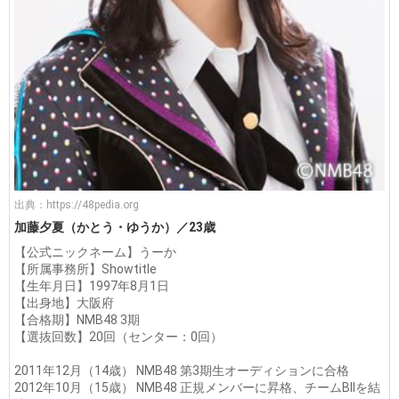
出典：
https://48pedia.org
加藤夕夏（かとう・ゆうか）／23歳
【公式ニックネーム】うーか
【所属事務所】Showtitle
【生年月日】1997年8月1日
【出身地】大阪府
【合格期】NMB48 3期
【選抜回数】20回（センター：0回）
2011年12月（14歳） NMB48 第3期生オーディションに合格
2012年10月（15歳） NMB48 正規メンバーに昇格、チームBIIを結