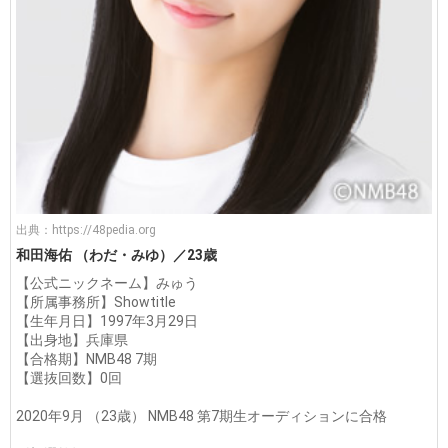
出典：
https://48pedia.org
和田海佑 （わだ・みゆ）／23歳
【公式ニックネーム】みゅう
【所属事務所】Showtitle
【生年月日】1997年3月29日
【出身地】兵庫県
【合格期】NMB48 7期
【選抜回数】0回
2020年9月 （23歳） NMB48 第7期生オーディションに合格