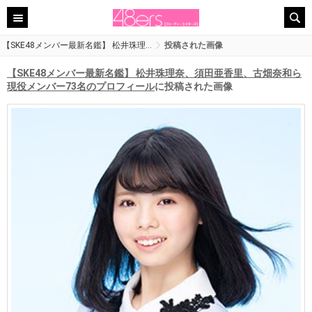
【SKE48メンバー最新名鑑】 松井珠理…
投稿された画像
【SKE48メンバー最新名鑑】 松井珠理奈、須田亜香里、古畑奈和ら
現役メンバー73名のプロフィール
に投稿された画像