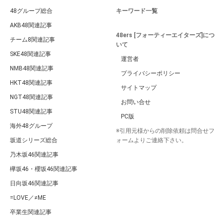
48グループ総合
キーワード一覧
AKB48関連記事
48ers [フォーティーエイターズ]につ
チーム8関連記事
いて
SKE48関連記事
運営者
NMB48関連記事
プライバシーポリシー
HKT48関連記事
サイトマップ
NGT48関連記事
お問い合せ
STU48関連記事
PC版
海外48グループ
※引用元様からの削除依頼は問合せフ
坂道シリーズ総合
ォームよりご連絡下さい。
乃木坂46関連記事
欅坂46・櫻坂46関連記事
日向坂46関連記事
=LOVE／≠ME
卒業生関連記事