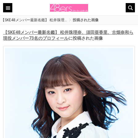
【SKE48メンバー最新名鑑】 松井珠理…
投稿された画像
【SKE48メンバー最新名鑑】 松井珠理奈、須田亜香里、古畑奈和ら
現役メンバー73名のプロフィール
に投稿された画像