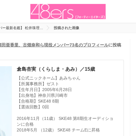
ンバー最新名鑑】 松井珠理…
投稿された画像
、須田亜香里、古畑奈和ら現役メンバー73名のプロフィール
に投稿
倉島杏実（くらしま・あみ）／15歳
【公式ニックネーム】あみちゃん
【所属事務所】ゼスト
【生年月日】2005年6月28日
【出身地】神奈川県川崎市
【合格期】SKE48 8期
【選抜回数】0回
2016年11月（11歳） SKE48 第8期生オーディショ
ンに合格
2018年5月 （12歳） SKE48 チームEに昇格