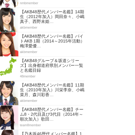
nmbmember
【AKB48歴代メンバー名鑑】14期
生（2012年加入）岡田奈々、小嶋
真子、西野未姫…
akbmember
【AKB48歴代メンバー名鑑】バイ
トAKB 1期（2014～2015年活動）
梅澤愛優…
akbmember
【AKB48グループ＆坂道シリー
ズ】出身都道府県別メンバー一覧
と名鑑目録
48member
【AKB48歴代メンバー名鑑】11期
生（2010年加入）川栄李奈、小嶋
菜月、森川彩香…
akbmember
【AKB48歴代メンバー名鑑】チー
ム8・2代目及び3代目（2014年～
順次加入）歌田…
team8member
【乃木坂46歴代メンバー名鑑】1