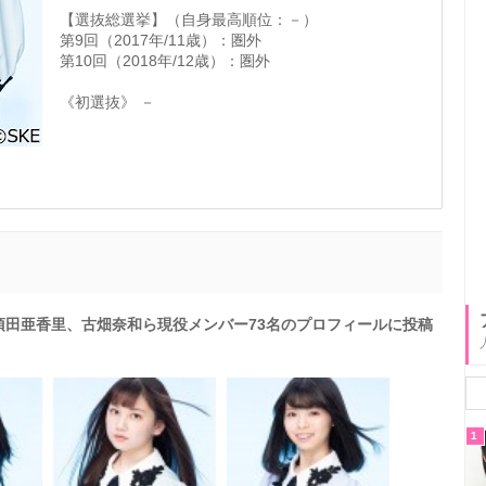
【選抜総選挙】（自身最高順位：－）
第9回（2017年/11歳）：圏外
第10回（2018年/12歳）：圏外
《初選抜》 －
、須田亜香里、古畑奈和ら現役メンバー73名のプロフィールに投稿
1