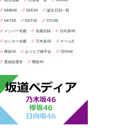
期生名鑑
出身者一覧
AKB48
NMB48
SKE48
誕生日別一覧
HKT48
NGT48
STU48
メンバー名鑑
名鑑目録
日向坂46
センター名鑑
乃木坂46
チーム8
欅坂46
おうちで握手会
SDN48
選抜総選挙
櫻坂46