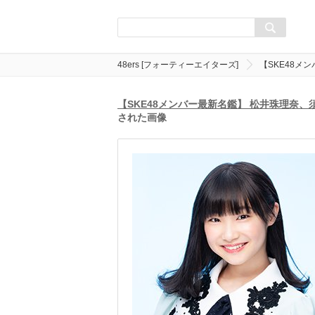
48ers [フォーティーエイターズ]
【SKE48メ
【SKE48メンバー最新名鑑】 松井珠理奈
された画像