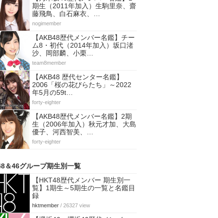
期生（2011年加入）生駒里奈、齋
藤飛鳥、白石麻衣、…
nogimember
【AKB48歴代メンバー名鑑】チー
ム8・初代（2014年加入）坂口渚
沙、岡部麟、小栗…
team8member
【AKB48 歴代センター名鑑】
2006「桜の花びらたち」～2022
年5月の59t…
forty-eighter
【AKB48歴代メンバー名鑑】2期
生（2006年加入）秋元才加、大島
優子、河西智美、…
forty-eighter
48＆46グループ期生別一覧
【HKT48歴代メンバー 期生別一
覧】1期生～5期生の一覧と名鑑目
録
hktmember
/ 26327 view