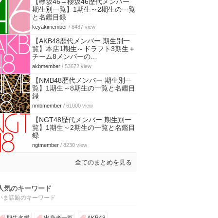
【欅坂46→櫻坂46歴代メンバー
期生別一覧】1期生～2期生の一覧
と名鑑目録
keyakimember
/ 8487 view
【AKB48歴代メンバー 期生別一
覧】本店1期生～ドラフト3期生＋
チーム8メンバーの…
akbmember
/ 53672 view
【NMB48歴代メンバー 期生別一
覧】1期生～8期生の一覧と名鑑目
録
nmbmember
/ 61000 view
【NGT48歴代メンバー 期生別一
覧】1期生～2期生の一覧と名鑑目
録
ngtmember
/ 8230 view
全てのまとめを見る
人気のキーワード
いま話題のキーワード