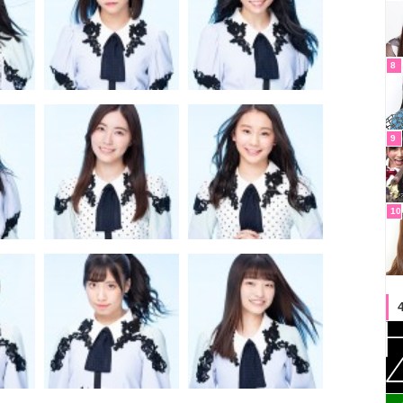
8
9
10