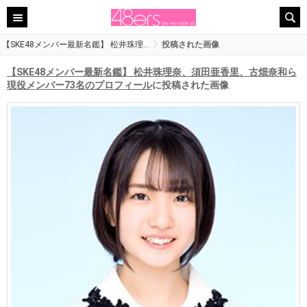
【SKE48メンバー最新名鑑】 松井珠理…
投稿された画像
【SKE48メンバー最新名鑑】 松井珠理奈、須田亜香里、古畑奈和ら
現役メンバー73名のプロフィール
に投稿された画像