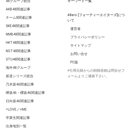
48グループ総合
キーワード一覧
AKB48関連記事
48ers [フォーティーエイターズ]につ
チーム8関連記事
いて
SKE48関連記事
運営者
NMB48関連記事
プライバシーポリシー
HKT48関連記事
サイトマップ
NGT48関連記事
お問い合せ
STU48関連記事
PC版
海外48グループ
※引用元様からの削除依頼は問合せフ
坂道シリーズ総合
ォームよりご連絡下さい。
乃木坂46関連記事
欅坂46・櫻坂46関連記事
日向坂46関連記事
=LOVE／≠ME
卒業生関連記事
出身地別一覧