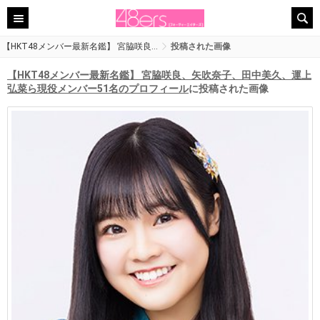
【HKT48メンバー最新名鑑】 宮脇咲良…
投稿された画像
【HKT48メンバー最新名鑑】 宮脇咲良、矢吹奈子、田中美久、運上
弘菜ら現役メンバー51名のプロフィール
に投稿された画像