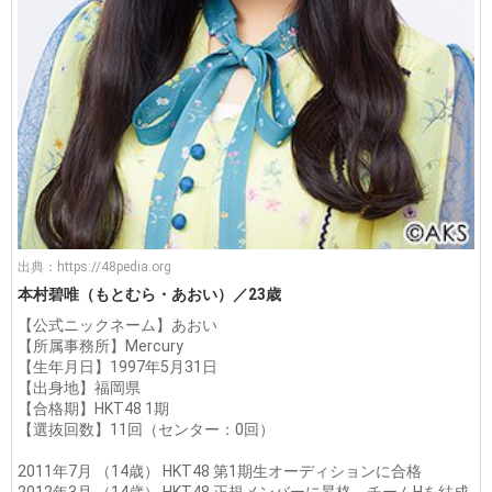
出典：
https://48pedia.org
本村碧唯（もとむら・あおい）／23歳
【公式ニックネーム】あおい
【所属事務所】Mercury
【生年月日】1997年5月31日
【出身地】福岡県
【合格期】HKT48 1期
【選抜回数】11回（センター：0回）
2011年7月 （14歳） HKT48 第1期生オーディションに合格