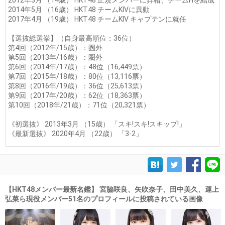
2012年3月 （14歳） HKT48 正規メンバーに昇格、チームHを結成
2014年5月 （16歳） HKT48 チームKIVに異動
2017年4月 （19歳） HKT48 チームKIV キャプテンに就任
【選抜総選挙】（自身最高順位：36位）
第4回（2012年/15歳）：圏外
第5回（2013年/16歳）：圏外
第6回（2014年/17歳）：48位（16,449票）
第7回（2015年/18歳）：80位（13,116票）
第8回（2016年/19歳）：36位（25,613票）
第9回（2017年/20歳）：62位（18,363票）
第10回（2018年/21歳）：71位（20,321票）
《初選抜》 2013年3月 （15歳） 「スキ!スキ!スキップ!」
《最新選抜》 2020年4月 （22歳） 「3-2」
【HKT48メンバー最新名鑑】 宮脇咲良、矢吹奈子、田中美久、運上
弘菜ら現役メンバー51名のプロフィールに投稿されている画像