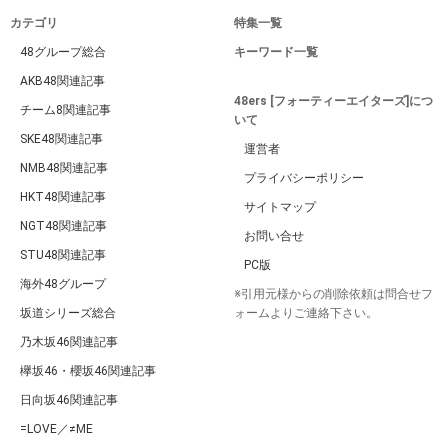
カテゴリ
特集一覧
48グループ総合
キーワード一覧
AKB48関連記事
48ers [フォーティーエイターズ]につ
チーム8関連記事
いて
SKE48関連記事
運営者
NMB48関連記事
プライバシーポリシー
HKT48関連記事
サイトマップ
NGT48関連記事
お問い合せ
STU48関連記事
PC版
海外48グループ
※引用元様からの削除依頼は問合せフ
坂道シリーズ総合
ォームよりご連絡下さい。
乃木坂46関連記事
欅坂46・櫻坂46関連記事
日向坂46関連記事
=LOVE／≠ME