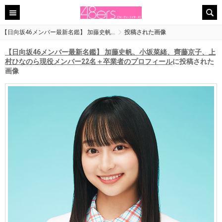
【日向坂46メンバー最新名鑑】 加藤史帆…
投稿された画像
【日向坂46メンバー最新名鑑】 加藤史帆、小坂菜緒、齊藤京子、上
村ひなのら現役メンバー22名＋卒業者のプロフィール
に投稿された
画像