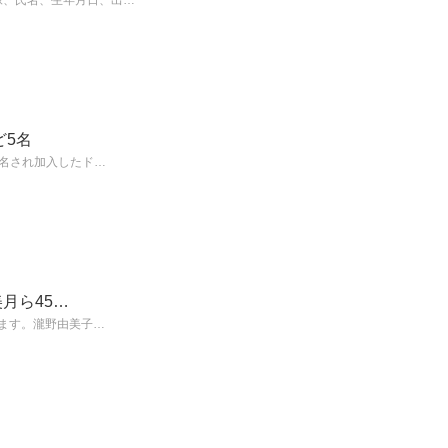
画像、氏名、生年月日、出…
ど5名
ら指名され加入したド…
月ら45…
ています。瀧野由美子…