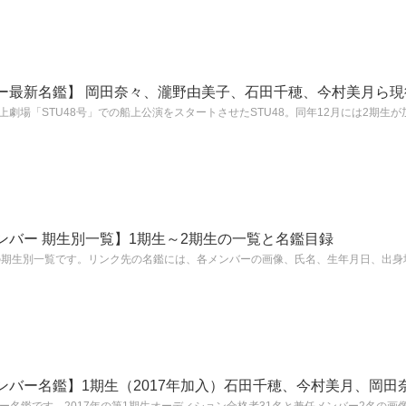
バー最新名鑑】 岡田奈々、瀧野由美子、石田千穂、今村美月ら
船上劇場「STU48号」での船上公演をスタートさせたSTU48。同年12月には2期生が加
メンバー 期生別一覧】1期生～2期生の一覧と名鑑目録
ーの期生別一覧です。リンク先の名鑑には、各メンバーの画像、氏名、生年月日、出
メンバー名鑑】1期生（2017年加入）石田千穂、今村美月、岡田