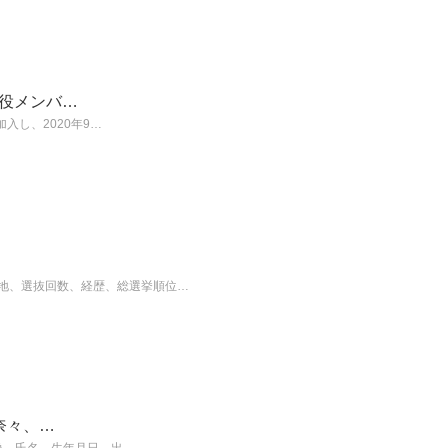
現役メンバ…
入し、2020年9…
身地、選抜回数、経歴、総選挙順位…
奈々、…