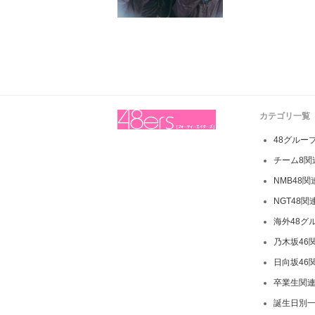
カテゴリ一覧
48グルー
チーム8関
NMB48
NGT48関
海外48グ
乃木坂46
日向坂46
卒業生関
誕生日別