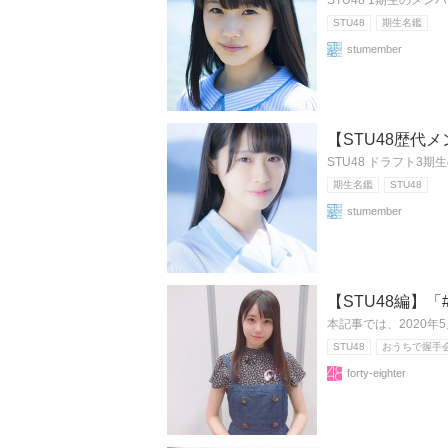
STU48 1期生のメ
STU48
期生名鑑
stumember
【STU48歴代
STU48 ドラフト3
期生名鑑
STU48
stumember
【STU48編】
本記事では、2020年
STU48
おうちで握手
forty-eighter