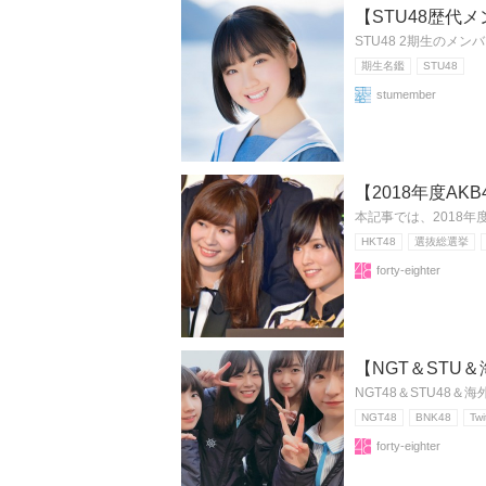
【STU48歴代
STU48 2期生のメ
期生名鑑
STU48
stumember
【2018年度A
本記事では、2018年
HKT48
選抜総選挙
forty-eighter
【NGT＆STU
NGT48＆STU48
NGT48
BNK48
Twi
forty-eighter