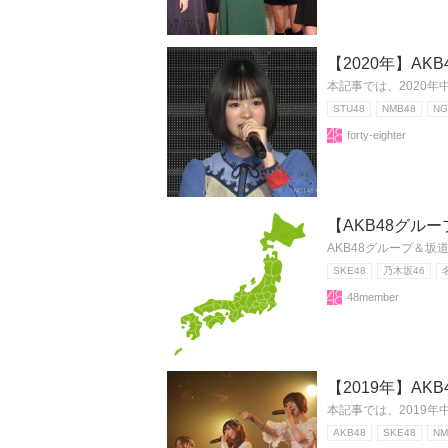
【2020年】A
本記事では、2020
STU48
NMB48
NG
forty-eighter
【AKB48グ
AKB48グループ＆
SKE48
乃木坂46
48member
【2019年】A
本記事では、2019
AKB48
SKE48
NM