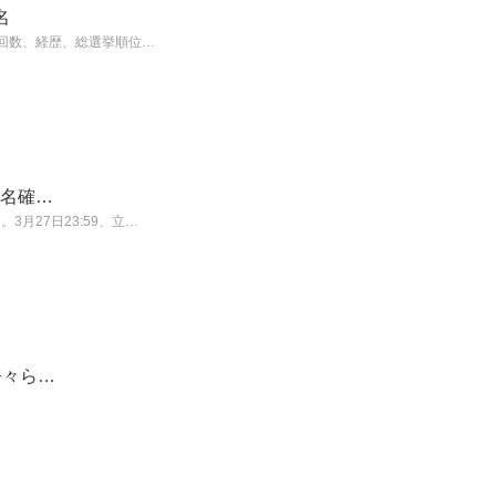
名
抜回数、経歴、総選挙順位…
4名確…
月27日23:59、立…
奈々ら…