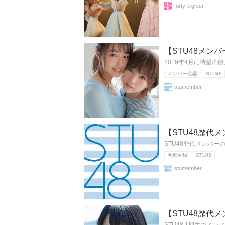
forty-eighter
【STU48メン
2019年4月に待望の
メンバー名鑑
STU48
stumember
【STU48歴代
STU48歴代メンバ
名鑑目録
STU48
stumember
【STU48歴代