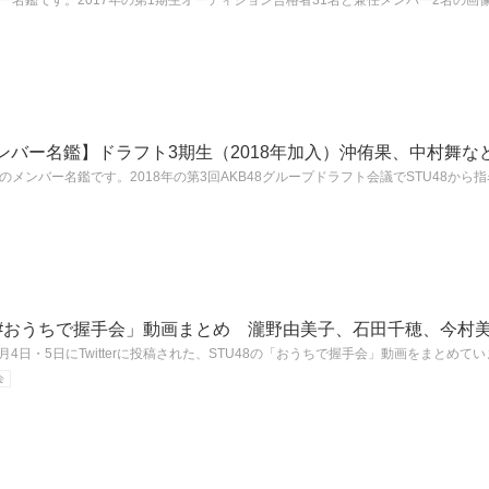
ンバー名鑑です。2017年の第1期生オーディション合格者31名と兼任メンバー2名の
メンバー名鑑】ドラフト3期生（2018年加入）沖侑果、中村舞な
期生のメンバー名鑑です。2018年の第3回AKB48グループドラフト会議でSTU48か
「#おうちで握手会」動画まとめ 瀧野由美子、石田千穂、今村美
5月4日・5日にTwitterに投稿された、STU48の「おうちで握手会」動画をまとめ
会