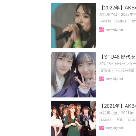
【2022年】A
本記事では、2022
AKB48
NMB48
ST
forty-eighter
【STU48 歴代
STU48の歴代センタ
STU48
センター名鑑
forty-eighter
【2021年】A
本記事では、2021
NMB48
卒業
STU4
forty-eighter