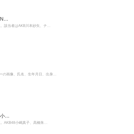
、N…
。該当者はAKB川本紗矢、チ…
バーの画像、氏名、生年月日、出身…
E小…
。AKB48小嶋真子、高橋朱…