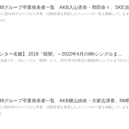
KB48グループ卒業発表者一覧 AKB入山杏奈・岡田奈々、SKE
年中に国内48グループから卒業・活動辞退を発表したメンバーの一覧を掲載しています
U48
センター名鑑】 2018「暗闇」～2022年4月の8thシングルま…
ー名鑑です。1stシングル「暗闇」から、2022年4月発売の最新8thシングルまでの
KB48グループ卒業発表者一覧 AKB横山由依・大家志津香、NM
年中に国内48グループから卒業・活動辞退を発表したメンバーの一覧を掲載しています
8