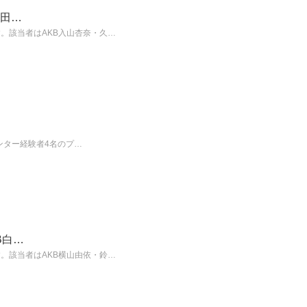
須田…
。該当者はAKB入山杏奈・久…
センター経験者4名のプ…
B白…
。該当者はAKB横山由依・鈴…