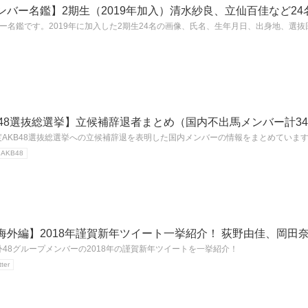
メンバー名鑑】2期生（2019年加入）清水紗良、立仙百佳など24
ンバー名鑑です。2019年に加入した2期生24名の画像、氏名、生年月日、出身地、選
KB48選抜総選挙】立候補辞退者まとめ（国内不出馬メンバー計3
度AKB48選抜総選挙への立候補辞退を表明した国内メンバーの情報をまとめています。3
AKB48
＆海外編】2018年謹賀新年ツイート一挙紹介！ 荻野由佳、岡田
＆海外48グループメンバーの2018年の謹賀新年ツイートを一挙紹介！
tter