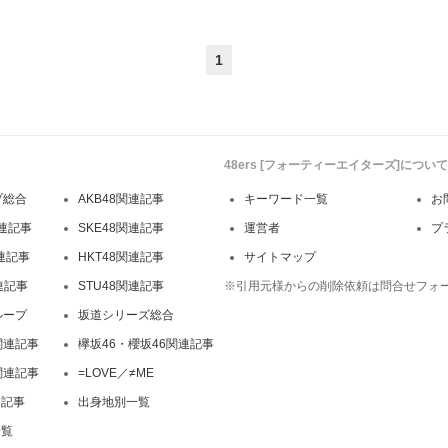
1
48ers [フォーティーエイターズ]について
プ総合
AKB48関連記事
キーワード一覧
お
連記事
SKE48関連記事
運営者
プ
関連記事
HKT48関連記事
サイトマップ
連記事
STU48関連記事
※引用元様からの削除依頼は問合せフォ
ループ
坂道シリーズ総合
関連記事
欅坂46・櫻坂46関連記事
関連記事
=LOVE／≠ME
連記事
出身地別一覧
一覧