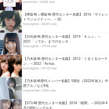
eqmember
/ 23688 view
【欅坂46→櫻坂46 歴代センター名鑑】 2016「サイレン
トマジョリティー」～20…
forty-eighter
/ 40289 view
【日向坂46 歴代センター名鑑】 2019「キュン」～
2021「ってか」までのセンタ…
forty-eighter
/ 37544 view
【乃木坂46 歴代センター名鑑】 2012「ぐるぐるカーテ
ン」～2022「Actua…
forty-eighter
/ 99135 view
【乃木坂46歴代メンバー名鑑】5期生（2022年加入）中
西アルノなど8名
nogimember
/ 5086 view
【STU48 歴代センター名鑑】 2018「暗闇」～2022年4
月の8thシングルま…