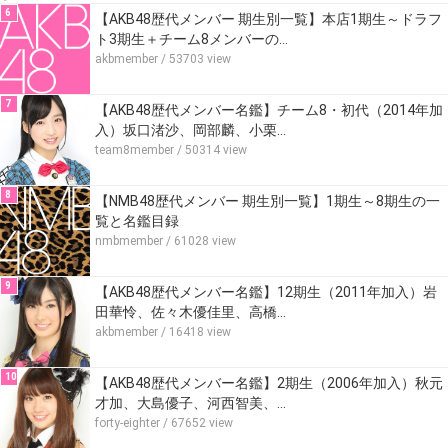
6
【AKB48歴代メンバー 期生別一覧】本店1期生～ドラフ
ト3期生＋チーム8メンバーの…
akbmember
/ 53703 view
7
【AKB48歴代メンバー名鑑】チーム8・初代（2014年加
入）坂口渚沙、岡部麟、小栗…
team8member
/ 50314 view
8
【NMB48歴代メンバー 期生別一覧】1期生～8期生の一
覧と名鑑目録
nmbmember
/ 61028 view
9
【AKB48歴代メンバー名鑑】12期生（2011年加入）岩
田華怜、佐々木優佳里、高橋…
akbmember
/ 16418 view
10
【AKB48歴代メンバー名鑑】2期生（2006年加入）秋元
才加、大島優子、河西智美、…
forty-eighter
/ 67652 view