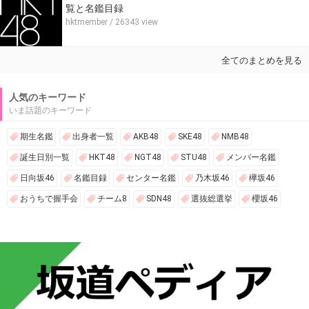
覧と名鑑目録
hktmember
/ 26343 view
全てのまとめを見る
人気のキーワード
いま話題のキーワード
期生名鑑
出身者一覧
AKB48
SKE48
NMB48
誕生日別一覧
HKT48
NGT48
STU48
メンバー名鑑
日向坂46
名鑑目録
センター名鑑
乃木坂46
欅坂46
おうちで握手会
チーム8
SDN48
選抜総選挙
櫻坂46