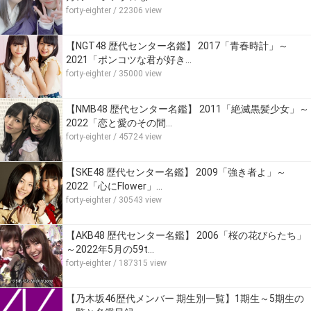
forty-eighter
/ 22306 view
【NGT48 歴代センター名鑑】 2017「青春時計」～
2021「ポンコツな君が好き…
forty-eighter
/ 35000 view
【NMB48 歴代センター名鑑】 2011「絶滅黒髪少女」～
2022「恋と愛のその間…
forty-eighter
/ 45724 view
【SKE48 歴代センター名鑑】 2009「強き者よ」～
2022「心にFlower」…
forty-eighter
/ 30543 view
【AKB48 歴代センター名鑑】 2006「桜の花びらたち」
～2022年5月の59t…
forty-eighter
/ 187315 view
【乃木坂46歴代メンバー 期生別一覧】1期生～5期生の