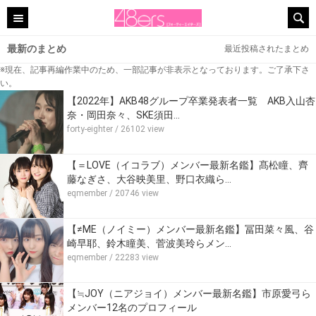
最新のまとめ
最近投稿されたまとめ
※現在、記事再編作業中のため、一部記事が非表示となっております。ご了承下さ
い。
【2022年】AKB48グループ卒業発表者一覧 AKB入山杏
奈・岡田奈々、SKE須田…
forty-eighter
/ 26102 view
【＝LOVE（イコラブ）メンバー最新名鑑】髙松瞳、齊
藤なぎさ、大谷映美里、野口衣織ら…
eqmember
/ 20746 view
【≠ME（ノイミー）メンバー最新名鑑】冨田菜々風、谷
崎早耶、鈴木瞳美、菅波美玲らメン…
eqmember
/ 22283 view
【≒JOY（ニアジョイ）メンバー最新名鑑】市原愛弓ら
メンバー12名のプロフィール