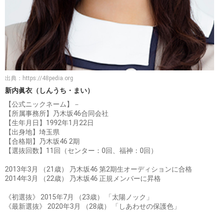
出典：
https://48pedia.org
新内眞衣（しんうち・まい）
【公式ニックネーム】－
【所属事務所】乃木坂46合同会社
【生年月日】1992年1月22日
【出身地】埼玉県
【合格期】乃木坂46 2期
【選抜回数】11回（センター：0回、福神：0回）
2013年3月 （21歳） 乃木坂46 第2期生オーディションに合格
2014年3月 （22歳） 乃木坂46 正規メンバーに昇格
《初選抜》 2015年7月 （23歳） 「太陽ノック」
《最新選抜》 2020年3月 （28歳） 「しあわせの保護色」