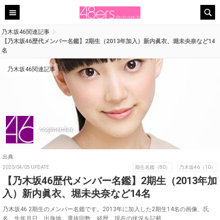
乃木坂46関連記事
【乃木坂46歴代メンバー名鑑】2期生（2013年加入）新内眞衣、堀未央奈など14
名
乃木坂46関連記事
nogimember
出典:
2020/04/05 UPDATE
期生名鑑（80）
乃木坂46（10）
【乃木坂46歴代メンバー名鑑】2期生（2013年加
入）新内眞衣、堀未央奈など14名
乃木坂46 2期生のメンバー名鑑です。2013年に加入した2期生14名の画像、氏
名、生年月日、出身地、選抜回数、経歴、現在の状況を記載。