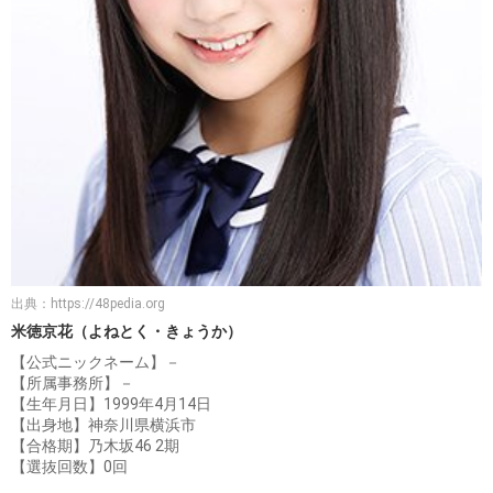
出典：
https://48pedia.org
米徳京花（よねとく・きょうか）
【公式ニックネーム】－
【所属事務所】－
【生年月日】1999年4月14日
【出身地】神奈川県横浜市
【合格期】乃木坂46 2期
【選抜回数】0回