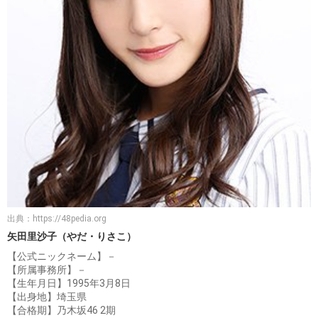
出典：
https://48pedia.org
矢田里沙子（やだ・りさこ）
【公式ニックネーム】－
【所属事務所】－
【生年月日】1995年3月8日
【出身地】埼玉県
【合格期】乃木坂46 2期