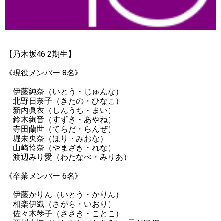
【乃木坂46 2期生】
《現役メンバー 8名》
伊藤純奈（いとう・じゅんな）
北野日奈子（きたの・ひなこ）
新内眞衣（しんうち・まい）
鈴木絢音（すずき・あやね）
寺田蘭世（てらだ・らんぜ）
堀未央奈（ほり・みおな）
山崎怜奈（やまざき・れな）
渡辺みり愛（わたなべ・みりあ）
《卒業メンバー 6名》
伊藤かりん（いとう・かりん）
相楽伊織（さがら・いおり）
佐々木琴子（ささき・ことこ）