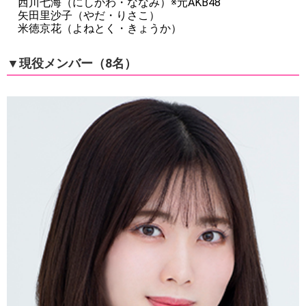
西川七海（にしかわ・ななみ）※元AKB48
矢田里沙子（やだ・りさこ）
米徳京花（よねとく・きょうか）
▼現役メンバー（8名）