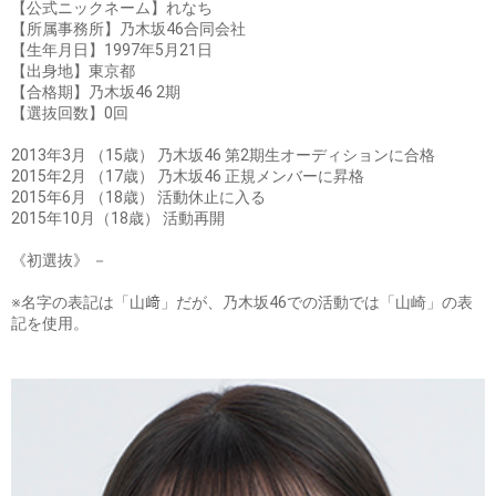
【公式ニックネーム】れなち
【所属事務所】乃木坂46合同会社
【生年月日】1997年5月21日
【出身地】東京都
【合格期】乃木坂46 2期
【選抜回数】0回
2013年3月 （15歳） 乃木坂46 第2期生オーディションに合格
2015年2月 （17歳） 乃木坂46 正規メンバーに昇格
2015年6月 （18歳） 活動休止に入る
2015年10月（18歳） 活動再開
《初選抜》 －
※名字の表記は「山﨑」だが、乃木坂46での活動では「山崎」の表
記を使用。