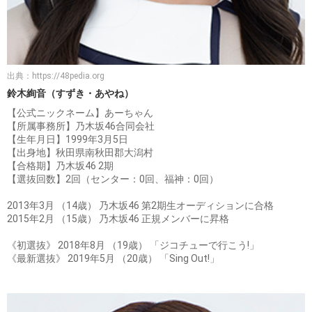
出典：
https://48pedia.org
鈴木絢音（すずき・あやね）
【公式ニックネーム】あーちゃん
【所属事務所】乃木坂46合同会社
【生年月日】1999年3月5日
【出身地】秋田県南秋田郡大潟村
【合格期】乃木坂46 2期
【選抜回数】2回（センター：0回、福神：0回）
2013年3月 （14歳） 乃木坂46 第2期生オーディションに合格
2015年2月 （15歳） 乃木坂46 正規メンバーに昇格
《初選抜》 2018年8月 （19歳） 「ジコチューで行こう!」
《最新選抜》 2019年5月 （20歳） 「Sing Out!」