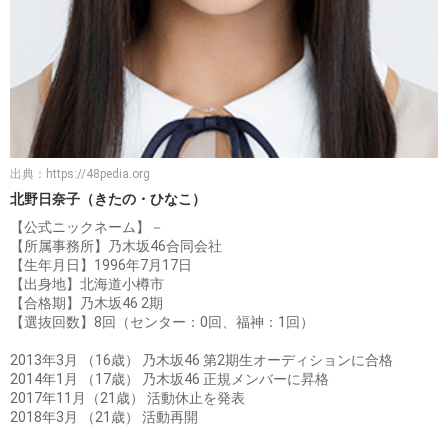
出典：
https://48pedia.org
北野日奈子（きたの・ひなこ）
【公式ニックネーム】－
【所属事務所】乃木坂46合同会社
【生年月日】1996年7月17日
【出身地】北海道小樽市
【合格期】乃木坂46 2期
【選抜回数】8回（センター：0回、福神：1回）
2013年3月 （16歳） 乃木坂46 第2期生オーディションに合格
2014年1月 （17歳） 乃木坂46 正規メンバーに昇格
2017年11月（21歳） 活動休止を発表
2018年3月 （21歳） 活動再開