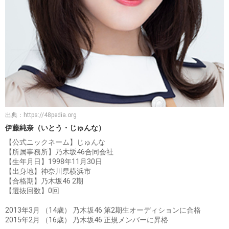
出典：
https://48pedia.org
伊藤純奈（いとう・じゅんな）
【公式ニックネーム】じゅんな
【所属事務所】乃木坂46合同会社
【生年月日】1998年11月30日
【出身地】神奈川県横浜市
【合格期】乃木坂46 2期
【選抜回数】0回
2013年3月 （14歳） 乃木坂46 第2期生オーディションに合格
2015年2月 （16歳） 乃木坂46 正規メンバーに昇格