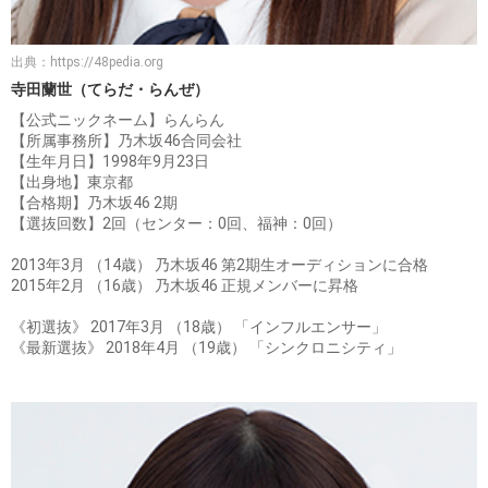
出典：
https://48pedia.org
寺田蘭世（てらだ・らんぜ）
【公式ニックネーム】らんらん
【所属事務所】乃木坂46合同会社
【生年月日】1998年9月23日
【出身地】東京都
【合格期】乃木坂46 2期
【選抜回数】2回（センター：0回、福神：0回）
2013年3月 （14歳） 乃木坂46 第2期生オーディションに合格
2015年2月 （16歳） 乃木坂46 正規メンバーに昇格
《初選抜》 2017年3月 （18歳） 「インフルエンサー」
《最新選抜》 2018年4月 （19歳） 「シンクロニシティ」