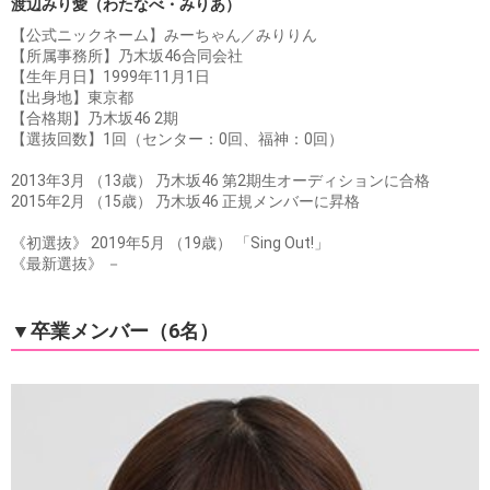
渡辺みり愛（わたなべ・みりあ）
【公式ニックネーム】みーちゃん／みりりん
【所属事務所】乃木坂46合同会社
【生年月日】1999年11月1日
【出身地】東京都
【合格期】乃木坂46 2期
【選抜回数】1回（センター：0回、福神：0回）
2013年3月 （13歳） 乃木坂46 第2期生オーディションに合格
2015年2月 （15歳） 乃木坂46 正規メンバーに昇格
《初選抜》 2019年5月 （19歳） 「Sing Out!」
《最新選抜》 －
▼卒業メンバー（6名）