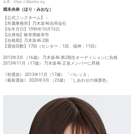
出典：
https://48pedia.org
堀未央奈（ほり・みおな）
【公式ニックネーム】－
【所属事務所】乃木坂46合同会社
【生年月日】1996年10月15日
【出身地】岐阜県岐阜市
【合格期】乃木坂46 2期
【選抜回数】17回（センター：1回、福神：11回）
2013年3月 （16歳） 乃木坂46 第2期生オーディションに合格
2013年11月（17歳） 乃木坂46 正規メンバーに昇格
《初選抜》 2013年11月（17歳） 「バレッタ」
《最新選抜》 2020年3月 （23歳） 「しあわせの保護色」