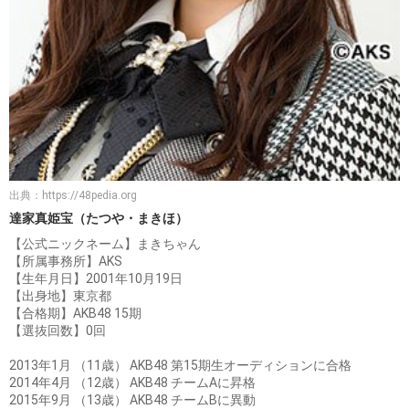
出典：
https://48pedia.org
達家真姫宝（たつや・まきほ）
【公式ニックネーム】まきちゃん
【所属事務所】AKS
【生年月日】2001年10月19日
【出身地】東京都
【合格期】AKB48 15期
【選抜回数】0回
2013年1月 （11歳） AKB48 第15期生オーディションに合格
2014年4月 （12歳） AKB48 チームAに昇格
2015年9月 （13歳） AKB48 チームBに異動