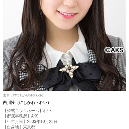
出典：
https://48pedia.org
西川怜（にしかわ・れい）
【公式ニックネーム】れい
【所属事務所】AKS
【生年月日】2003年10月25日
【出身地】東京都