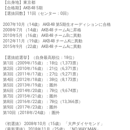
【出身地】東京都
【合格期】AKB48 5期
【選抜回数】11回（センター：0回）
2007年10月（14歳） AKB48 第5期生オーディションに合格
2008年7月 （14歳） AKB48 チームAに昇格
2010年5月 （16歳） AKB48 チームBに異動
2012年11月（19歳） AKB48 チームKに異動
2015年9月 （22歳） AKB48 チームAに異動
【選抜総選挙】（自身最高順位：18位）
第1回（2009年/15歳）：18位（1,373票）
第2回（2010年/16歳）：21位（6,371票）
第3回（2011年/17歳）：27位（9,271票）
第4回（2012年/18歳）：38位（8,173票）
第5回（2013年/19歳）：圏外
第6回（2014年/20歳）：78位（9,674票）
第7回（2015年/21歳）：圏外
第8回（2016年/22歳）：78位（13,366票）
第9回（2017年/23歳）：圏外
第10回（2018年/24歳）：圏外
《初選抜》 2008年10月（15歳） 「大声ダイヤモンド」
《最新選抜》 2018年11月（25歳） 「NO WAY MAN」