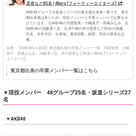
遥香など85名 | 48ers [フォーティーエイターズ]
AKB48グループ＆坂道シリーズの東京都出身者一覧です。東京
都出身者は多いため、現役メンバーと卒業メンバーで記事を分
けています。元AKB48の河西智美・小嶋真子・高橋みなみ、元
NMB48の須藤凜々花、元JKT48の仲川遥香など85名の画像、
氏名、生年月日、出身地、選抜回数、経歴、現在の状況を記
載。
出典：【AKB48G＆坂道】東京都出身の卒業メンバー一覧 河西智美、小嶋
真子、高橋みなみ、須藤凜々花、仲川遥香など85名 | 48ers [フォーティー
エイターズ]
東京都出身の卒業メンバー一覧はこちら
▼現役メンバー 48グループ25名・坂道シリーズ27
名
▼AKB48