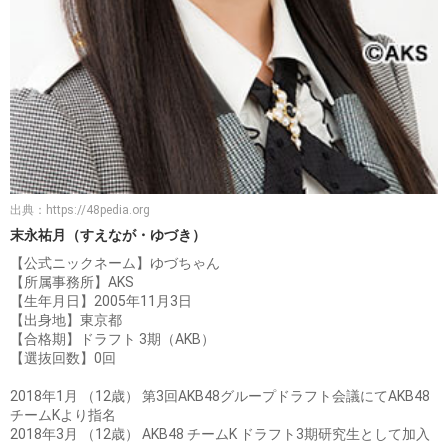
出典：
https://48pedia.org
末永祐月（すえなが・ゆづき）
【公式ニックネーム】ゆづちゃん
【所属事務所】AKS
【生年月日】2005年11月3日
【出身地】東京都
【合格期】ドラフト 3期（AKB）
【選抜回数】0回
2018年1月 （12歳） 第3回AKB48グループドラフト会議にてAKB48
チームKより指名
2018年3月 （12歳） AKB48 チームK ドラフト3期研究生として加入