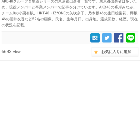
AKB48グループ＆坂道シリーズの東京都出身者一覧です。東京都出身者は多いた
め、現役メンバーと卒業メンバーで記事を分けています。AKB48の峯岸みなみ、
チーム8の小栗有以、HKT48・IZ*ONEの矢吹奈子、乃木坂46の生田絵梨花、欅坂
46の菅井友香など52名の画像、氏名、生年月日、出身地、選抜回数、経歴、現在
の状況を記載。
6643
view
お気に入りに追加