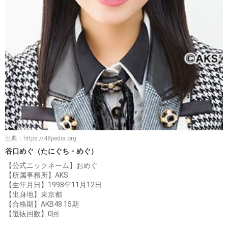
出典：
https://48pedia.org
谷口めぐ（たにぐち・めぐ）
【公式ニックネーム】おめぐ
【所属事務所】AKS
【生年月日】1998年11月12日
【出身地】東京都
【合格期】AKB48 15期
【選抜回数】0回