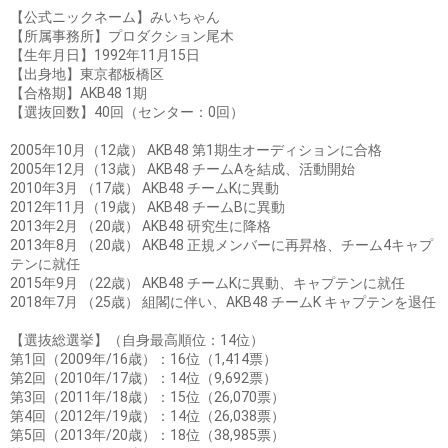
【公式ニックネーム】みいちゃん
【所属事務所】プロダクション尾木
【生年月日】1992年11月15日
【出身地】東京都板橋区
【合格期】AKB48 1期
【選抜回数】40回（センター：0回）
2005年10月（12歳） AKB48 第1期生オーディションに合格
2005年12月（13歳） AKB48 チームAを結成、活動開始
2010年3月 （17歳） AKB48 チームKに異動
2012年11月（19歳） AKB48 チームBに異動
2013年2月 （20歳） AKB48 研究生に降格
2013年8月 （20歳） AKB48 正規メンバーに再昇格、チーム4キャプ
テンに就任
2015年9月 （22歳） AKB48 チームKに異動、キャプテンに就任
2018年7月 （25歳） 組閣に伴い、AKB48 チームK キャプテンを退任
【選抜総選挙】（自身最高順位：14位）
第1回（2009年/16歳）：16位（1,414票）
第2回（2010年/17歳）：14位（9,692票）
第3回（2011年/18歳）：15位（26,070票）
第4回（2012年/19歳）：14位（26,038票）
第5回（2013年/20歳）：18位（38,985票）