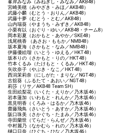
峯岸みなみ（みねぎし・みなみ／AKB48）
宮崎美穂（みやざき・みほ／AKB48）
武藤小麟（むとう・おりん／AKB48）
武藤十夢（むとう・とむ／AKB48）
山内瑞葵（やまうち・みずき／AKB48）
小栗有以（おぐり・ゆい／AKB48・チーム8）
岡本彩夏（おかもと・あやか／SKE48）
浅尾桃香 （あさお・ももか／NMB48）
坂本夏海（さかもと・なみ／NMB48）
伊藤優絵瑠（いとう・ゆえる／HKT48）
坂本りの（さかもと・りの／HKT48）
竹本くるみ（たけもと・くるみ／HKT48）
矢吹奈子（やぶき・なこ／HKT48）
西潟茉莉奈（にしがた・まりな／NGT48）
古舘葵（ふるたて・あおい／NGT48）
莉莎（リサ／AKB48 Team SH）
生田絵梨花（いくた・えりか／乃木坂46）
岩本蓮加（いわもと・れんか／乃木坂46）
黒見明香（くろみ・はるか／乃木坂46）
齋藤飛鳥（さいとう・あすか／乃木坂46）
阪口珠美（さかぐち・たまみ／乃木坂46）
寺田蘭世（てらだ・らんぜ／乃木坂46）
中村麗乃（なかむら・れの／乃木坂46）
樋口日奈（ひぐち・ひな／乃木坂46）