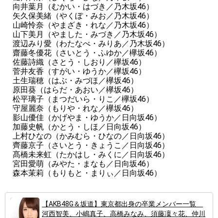
向井葉月（むかい・はづき／乃木坂46）
矢久保美緒（やくぼ・みお／乃木坂46）
山崎怜奈（やまざき・れな／乃木坂46）
山下美月（やました・みづき／乃木坂46）
渡辺みり愛（わたなべ・みりあ／乃木坂46）
齋藤冬優花（さいとう・ふゆか／欅坂46）
佐藤詩織（さとう・しおり／欅坂46）
菅井友香（すがい・ゆうか／欅坂46）
土生瑞穂（はぶ・みづほ／欅坂46）
原田葵（はらだ・あおい／欅坂46）
松平璃子（まつだいら・りこ／欅坂46）
守屋麗奈（もりや・れな／欅坂46）
影山優佳（かげやま・ゆうか／日向坂46）
加藤史帆（かとう・しほ／日向坂46）
上村ひなの（かみむら・ひなの／日向坂46）
齊藤京子（さいとう・きょうこ／日向坂46）
髙橋未来虹（たかはし・みくに／日向坂46）
宮田愛萌（みやた・まなも／日向坂46）
森本茉莉（もりもと・まりぃ／日向坂46）
【AKB48G＆坂道】東京都出身の卒業メンバー一覧
河西智美、小嶋真子、高橋みなみ、須藤凜々花、仲川