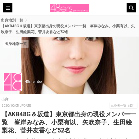
出身地別一覧
【AKB48G＆坂道】東京都出身の現役メンバー一覧 峯岸みなみ、小栗有以、矢
吹奈子、生田絵梨花、菅井友香など52名
出身地別一覧
48member
出典:
2020/10/05 UPDATE
出身者一覧（53）
【AKB48G＆坂道】東京都出身の現役メンバー一
覧 峯岸みなみ、小栗有以、矢吹奈子、生田絵
梨花、菅井友香など52名