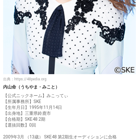
出典：
https://48pedia.org
内山命（うちやま・みこと）
【公式ニックネーム】みこってぃ
【所属事務所】SKE
【生年月日】1995年11月14日
【出身地】三重県鈴鹿市
【合格期】SKE48 2期
【選抜回数】0回
2009年3月 （13歳） SKE48 第2期生オーディションに合格