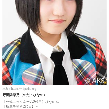
出典：
https://48pedia.org
野田陽菜乃（のだ・ひなの）
【公式ニックネーム2代目】ひなのん
【所属事務所2代目】－