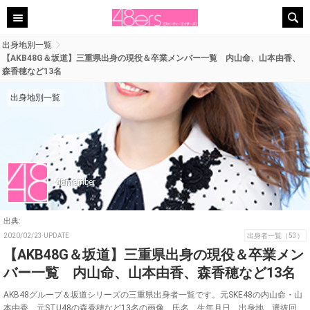
出身地別一覧
【AKB48G＆坂道】三重県出身の現役＆卒業メンバー一覧 内山命、山本由香、
森香穂など13名
出身地別一覧
48member
出典:
2020/02/23 UPDATE
出身者一覧（53）
【AKB48G＆坂道】三重県出身の現役＆卒業メン
バー一覧 内山命、山本由香、森香穂など13名
AKB48グループ＆坂道シリーズの三重県出身者一覧です。元SKE48の内山命・山
本由香、元STU48の森香穂など13名の画像、氏名、生年月日、出身地、選抜回