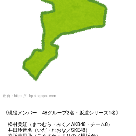
出典：
https://1.bp.blogspot.com
《現役メンバー 48グループ2名・坂道シリーズ1名》
松村美紅（まつむら・みく／AKB48・チーム8）
井田玲音名（いだ・れおな／SKE48）
幸阪茉里乃（こうさか・まりの／欅坂46）