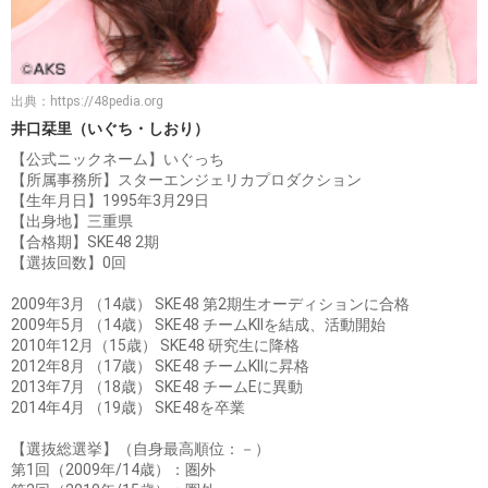
出典：
https://48pedia.org
井口栞里（いぐち・しおり）
【公式ニックネーム】いぐっち
【所属事務所】スターエンジェリカプロダクション
【生年月日】1995年3月29日
【出身地】三重県
【合格期】SKE48 2期
【選抜回数】0回
2009年3月 （14歳） SKE48 第2期生オーディションに合格
2009年5月 （14歳） SKE48 チームKIIを結成、活動開始
2010年12月（15歳） SKE48 研究生に降格
2012年8月 （17歳） SKE48 チームKIIに昇格
2013年7月 （18歳） SKE48 チームEに異動
2014年4月 （19歳） SKE48を卒業
【選抜総選挙】（自身最高順位：－）
第1回（2009年/14歳）：圏外