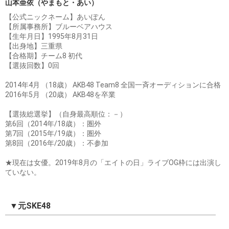
山本亜依（やまもと・あい）
【公式ニックネーム】あいぽん
【所属事務所】ブルーベアハウス
【生年月日】1995年8月31日
【出身地】三重県
【合格期】チーム8 初代
【選抜回数】0回
2014年4月 （18歳） AKB48 Team8 全国一斉オーディションに合格
2016年5月 （20歳） AKB48を卒業
【選抜総選挙】（自身最高順位：－）
第6回（2014年/18歳）：圏外
第7回（2015年/19歳）：圏外
第8回（2016年/20歳）：不参加
★現在は女優。2019年8月の「エイトの日」ライブOG枠には出演し
ていない。
▼元SKE48