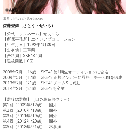
出典：
https://48pedia.org
佐藤聖羅（さとう・せいら）
【公式ニックネーム】せぇ～ら
【所属事務所】エイジアプロモーション
【生年月日】1992年4月30日
【出身地】三重県
【合格期】SKE48 1期
【選抜回数】0回
2008年7月 （16歳） SKE48 第1期生オーディションに合格
2009年5月 （17歳） SKE48 正規メンバーに昇格、チームKIIを結成
2013年7月 （21歳） SKE48 チームSに異動
2014年2月 （21歳） SKE48を卒業
【選抜総選挙】（自身最高順位：－）
第1回（2009年/17歳）：圏外
第2回（2010年/18歳）：圏外
第3回（2011年/19歳）：圏外
第4回（2012年/20歳）：圏外
第5回（2013年/21歳）：不参加