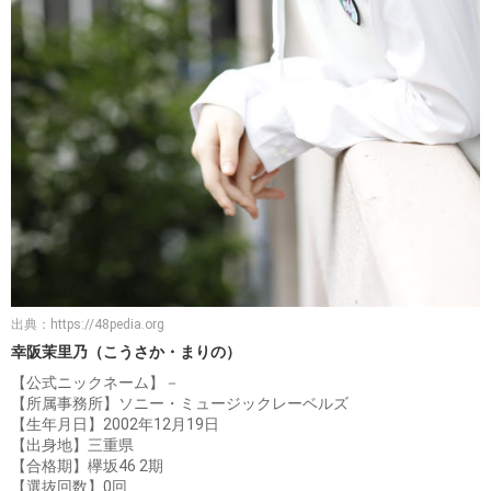
出典：
https://48pedia.org
幸阪茉里乃（こうさか・まりの）
【公式ニックネーム】－
【所属事務所】ソニー・ミュージックレーベルズ
【生年月日】2002年12月19日
【出身地】三重県
【合格期】欅坂46 2期
【選抜回数】0回