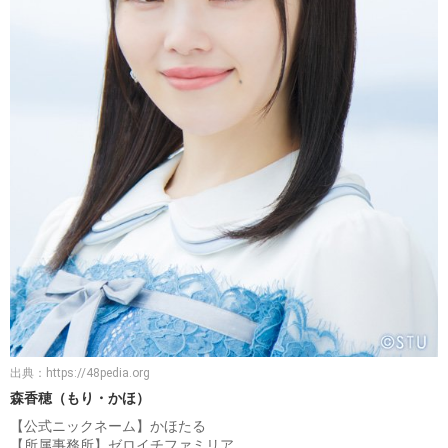
出典：
https://48pedia.org
森香穂（もり・かほ）
【公式ニックネーム】かほたる
【所属事務所】ゼロイチファミリア