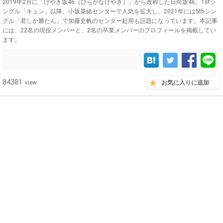
2019年2月に「けやき坂46（ひらがなけやき）」から改称した日向坂46。1stシ
ングル「キュン」以降、小坂菜緒センターで人気を拡大し、2021年には5thシン
グル「君しか勝たん」で加藤史帆のセンター起用も話題になっています。本記事
には、22名の現役メンバーと、2名の卒業メンバーのプロフィールを掲載してい
ます。
84381
view
お気に入りに追加