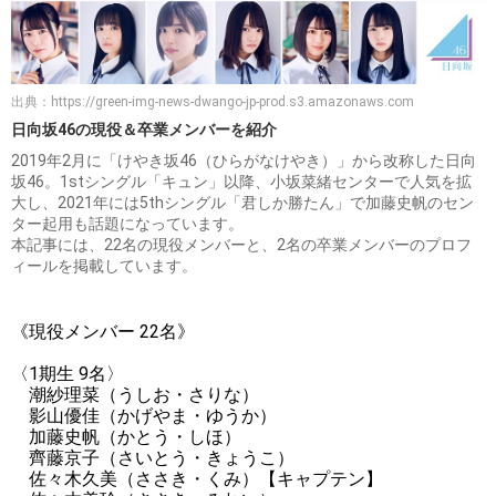
出典：
https://green-img-news-dwango-jp-prod.s3.amazonaws.com
日向坂46の現役＆卒業メンバーを紹介
2019年2月に「けやき坂46（ひらがなけやき）」から改称した日向
坂46。1stシングル「キュン」以降、小坂菜緒センターで人気を拡
大し、2021年には5thシングル「君しか勝たん」で加藤史帆のセン
ター起用も話題になっています。
本記事には、22名の現役メンバーと、2名の卒業メンバーのプロフ
ィールを掲載しています。
《現役メンバー 22名》
〈1期生 9名〉
潮紗理菜（うしお・さりな）
影山優佳（かげやま・ゆうか）
加藤史帆（かとう・しほ）
齊藤京子（さいとう・きょうこ）
佐々木久美（ささき・くみ）【キャプテン】