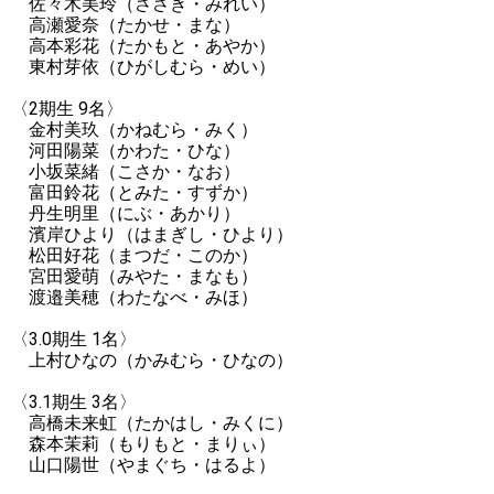
佐々木美玲（ささき・みれい）
高瀬愛奈（たかせ・まな）
高本彩花（たかもと・あやか）
東村芽依（ひがしむら・めい）
〈2期生 9名〉
金村美玖（かねむら・みく）
河田陽菜（かわた・ひな）
小坂菜緒（こさか・なお）
富田鈴花（とみた・すずか）
丹生明里（にぶ・あかり）
濱岸ひより（はまぎし・ひより）
松田好花（まつだ・このか）
宮田愛萌（みやた・まなも）
渡邉美穂（わたなべ・みほ）
〈3.0期生 1名〉
上村ひなの（かみむら・ひなの）
〈3.1期生 3名〉
高橋未来虹（たかはし・みくに）
森本茉莉（もりもと・まりぃ）
山口陽世（やまぐち・はるよ）