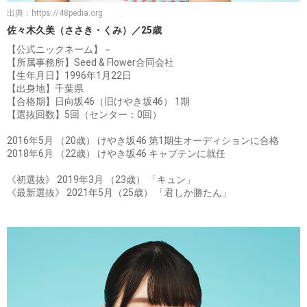
出典：
https://48pedia.org
佐々木久美（ささき・くみ）／25歳
【公式ニックネーム】－
【所属事務所】Seed & Flower合同会社
【生年月日】1996年1月22日
【出身地】千葉県
【合格期】日向坂46（旧けやき坂46） 1期
【選抜回数】5回（センター：0回）
2016年5月 （20歳） けやき坂46 第1期生オーディションに合格
2018年6月 （22歳） けやき坂46 キャプテンに就任
《初選抜》 2019年3月 （23歳） 「キュン」
《最新選抜》 2021年5月（25歳） 「君しか勝たん」