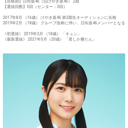
【合格期】日向坂46（旧けやき坂46） 2期
【選抜回数】5回（センター：0回）
2017年8月 （16歳） けやき坂46 第2期生オーディションに合格
2019年2月 （18歳） グループ改称に伴い、日向坂46メンバーとなる
《初選抜》 2019年3月 （18歳） 「キュン」
《最新選抜》 2021年5月（20歳） 「君しか勝たん」