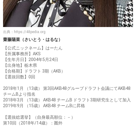
出典：
https://48pedia.org
齋藤陽菜（さいとう・はるな）
【公式ニックネーム】はーたん
【所属事務所】AKS
【生年月日】2004年5月24日
【出身地】栃木県
【合格期】ドラフト 3期（AKB）
【選抜回数】0回
2018年1月 （13歳） 第3回AKB48グループドラフト会議にてAKB48
チームBより指名
2018年3月 （13歳） AKB48 チームB ドラフト3期研究生として加入
2019年9月 （15歳） AKB48 チームBに昇格
【選抜総選挙】（自身最高順位：－）
第10回（2018年/14歳）：圏外