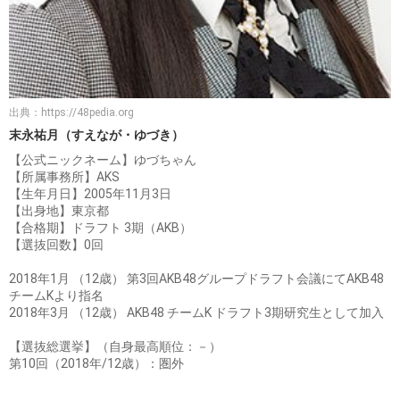
出典：
https://48pedia.org
末永祐月（すえなが・ゆづき）
【公式ニックネーム】ゆづちゃん
【所属事務所】AKS
【生年月日】2005年11月3日
【出身地】東京都
【合格期】ドラフト 3期（AKB）
【選抜回数】0回
2018年1月 （12歳） 第3回AKB48グループドラフト会議にてAKB48
チームKより指名
2018年3月 （12歳） AKB48 チームK ドラフト3期研究生として加入
【選抜総選挙】（自身最高順位：－）
第10回（2018年/12歳）：圏外