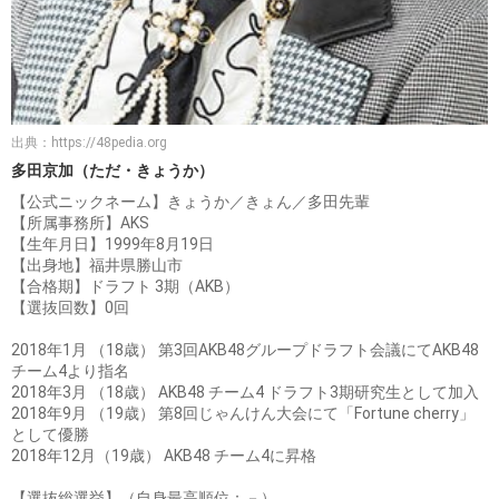
出典：
https://48pedia.org
多田京加（ただ・きょうか）
【公式ニックネーム】きょうか／きょん／多田先輩
【所属事務所】AKS
【生年月日】1999年8月19日
【出身地】福井県勝山市
【合格期】ドラフト 3期（AKB）
【選抜回数】0回
2018年1月 （18歳） 第3回AKB48グループドラフト会議にてAKB48
チーム4より指名
2018年3月 （18歳） AKB48 チーム4 ドラフト3期研究生として加入
2018年9月 （19歳） 第8回じゃんけん大会にて「Fortune cherry」
として優勝
2018年12月（19歳） AKB48 チーム4に昇格
【選抜総選挙】（自身最高順位：－）