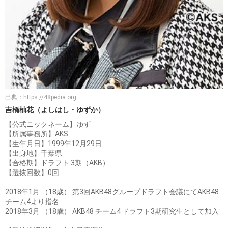
出典：
https://48pedia.org
吉橋柚花（よしはし・ゆずか）
【公式ニックネーム】ゆず
【所属事務所】AKS
【生年月日】1999年12月29日
【出身地】千葉県
【合格期】ドラフト 3期（AKB）
【選抜回数】0回
2018年1月 （18歳） 第3回AKB48グループドラフト会議にてAKB48
チーム4より指名
2018年3月 （18歳） AKB48 チーム4 ドラフト3期研究生として加入