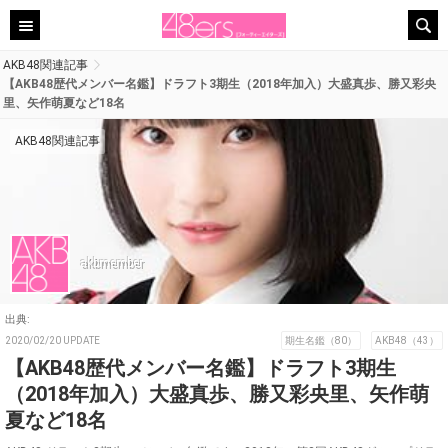
AKB48関連記事
【AKB48歴代メンバー名鑑】ドラフト3期生（2018年加入）大盛真歩、勝又彩央
里、矢作萌夏など18名
AKB48関連記事
akbmember
出典:
2020/02/20 UPDATE
期生名鑑（80）
AKB48（43）
【AKB48歴代メンバー名鑑】ドラフト3期生
（2018年加入）大盛真歩、勝又彩央里、矢作萌
夏など18名