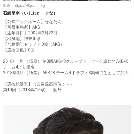
出典：
https://48pedia.org
石綿星南（いしわた・せな）
【公式ニックネーム】せなたん
【所属事務所】AKS
【生年月日】2002年2月22日
【出身地】神奈川県
【合格期】ドラフト 3期（AKB）
【選抜回数】0回
2018年1月 （15歳） 第3回AKB48グループドラフト会議にてAKB48
チーム4より指名
2018年3月 （16歳） AKB48 チーム4 ドラフト3期研究生として加入
【選抜総選挙】（自身最高順位：－）
第10回（2018年/16歳）：圏外