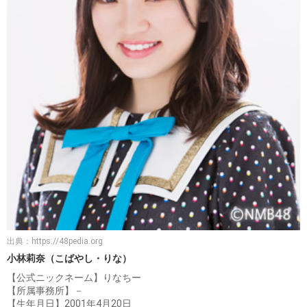
出典：
https://48pedia.org
小林莉奈（こばやし・りな）
【公式ニックネーム】りなちー
【所属事務所】－
【生年月日】2001年4月20日