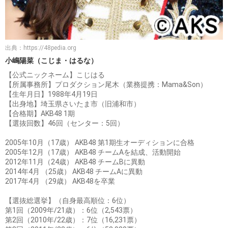
出典：
https://48pedia.org
小嶋陽菜（こじま・はるな）
【公式ニックネーム】こじはる
【所属事務所】プロダクション尾木（業務提携：Mama&Son）
【生年月日】1988年4月19日
【出身地】埼玉県さいたま市（旧浦和市）
【合格期】AKB48 1期
【選抜回数】46回（センター：5回）
2005年10月（17歳） AKB48 第1期生オーディションに合格
2005年12月（17歳） AKB48 チームAを結成、活動開始
2012年11月（24歳） AKB48 チームBに異動
2014年4月 （25歳） AKB48 チームAに異動
2017年4月 （29歳） AKB48を卒業
【選抜総選挙】（自身最高順位：6位）
第1回（2009年/21歳）：6位（2,543票）
第2回（2010年/22歳）：7位（16,231票）