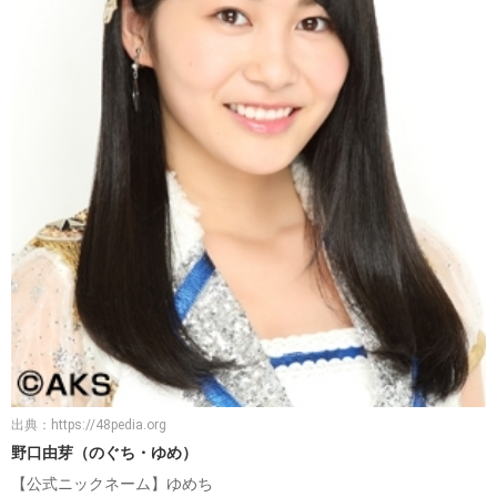
出典：
https://48pedia.org
野口由芽（のぐち・ゆめ）
【公式ニックネーム】ゆめち