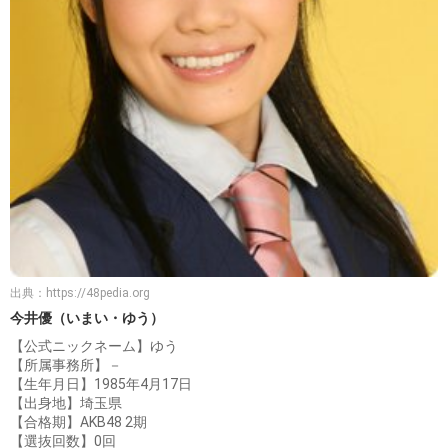
出典：
https://48pedia.org
今井優（いまい・ゆう）
【公式ニックネーム】ゆう
【所属事務所】－
【生年月日】1985年4月17日
【出身地】埼玉県
【合格期】AKB48 2期
【選抜回数】0回