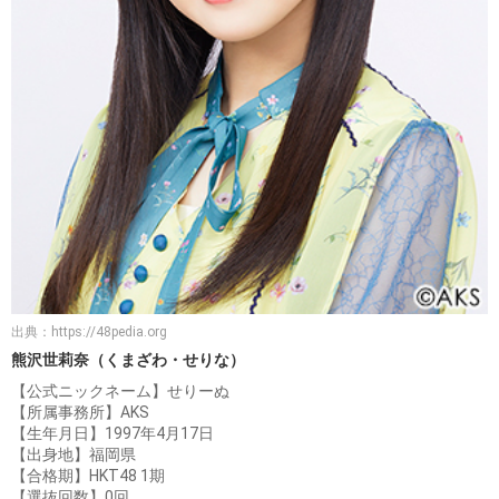
出典：
https://48pedia.org
熊沢世莉奈（くまざわ・せりな）
【公式ニックネーム】せりーぬ
【所属事務所】AKS
【生年月日】1997年4月17日
【出身地】福岡県
【合格期】HKT48 1期
【選抜回数】0回