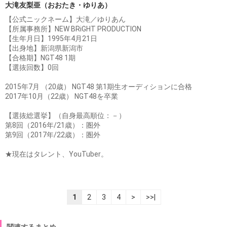
大滝友梨亜（おおたき・ゆりあ）
【公式ニックネーム】大滝／ゆりあん
【所属事務所】NEW BRiGHT PRODUCTION
【生年月日】1995年4月21日
【出身地】新潟県新潟市
【合格期】NGT48 1期
【選抜回数】0回
2015年7月 （20歳） NGT48 第1期生オーディションに合格
2017年10月（22歳） NGT48を卒業
【選抜総選挙】（自身最高順位：－）
第8回（2016年/21歳）：圏外
第9回（2017年/22歳）：圏外
★現在はタレント、YouTuber。
1
2
3
4
>
>>|
関連するまとめ