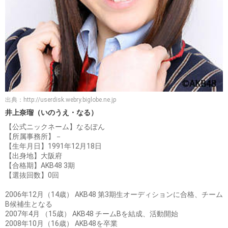
出典：
http://userdisk.webry.biglobe.ne.jp
井上奈瑠（いのうえ・なる）
【公式ニックネーム】なるぽん
【所属事務所】－
【生年月日】1991年12月18日
【出身地】大阪府
【合格期】AKB48 3期
【選抜回数】0回
2006年12月（14歳） AKB48 第3期生オーディションに合格、チーム
B候補生となる
2007年4月 （15歳） AKB48 チームBを結成、活動開始
2008年10月（16歳） AKB48を卒業