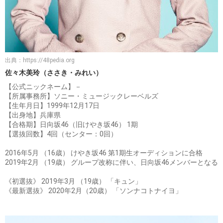
出典：
https://48pedia.org
佐々木美玲（ささき・みれい）
【公式ニックネーム】－
【所属事務所】ソニー・ミュージックレーベルズ
【生年月日】1999年12月17日
【出身地】兵庫県
【合格期】日向坂46（旧けやき坂46） 1期
【選抜回数】4回（センター：0回）
2016年5月 （16歳） けやき坂46 第1期生オーディションに合格
2019年2月 （19歳） グループ改称に伴い、日向坂46メンバーとなる
《初選抜》 2019年3月 （19歳） 「キュン」
《最新選抜》 2020年2月（20歳） 「ソンナコトナイヨ」