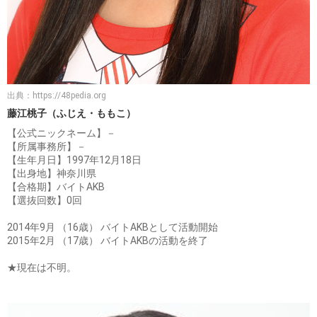
出典：
https://48pedia.org
藤江桃子（ふじえ・ももこ）
【公式ニックネーム】－
【所属事務所】－
【生年月日】1997年12月18日
【出身地】神奈川県
【合格期】バイトAKB
【選抜回数】0回
2014年9月 （16歳） バイトAKBとして活動開始
2015年2月 （17歳） バイトAKBの活動を終了
★現在は不明。