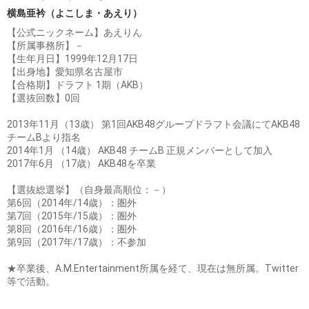
横島亜衿（よこしま・あえり）
【公式ニックネーム】あえりん
【所属事務所】－
【生年月日】1999年12月17日
【出身地】愛知県名古屋市
【合格期】ドラフト 1期（AKB）
【選抜回数】0回
2013年11月（13歳） 第1回AKB48グループドラフト会議にてAKB48
チームBより指名
2014年1月 （14歳） AKB48 チームB 正規メンバーとして加入
2017年6月 （17歳） AKB48を卒業
【選抜総選挙】（自身最高順位：－）
第6回（2014年/14歳）：圏外
第7回（2015年/15歳）：圏外
第8回（2016年/16歳）：圏外
第9回（2017年/17歳）：不参加
★卒業後、A.M.Entertainment所属を経て、現在は無所属。Twitter
等で活動。