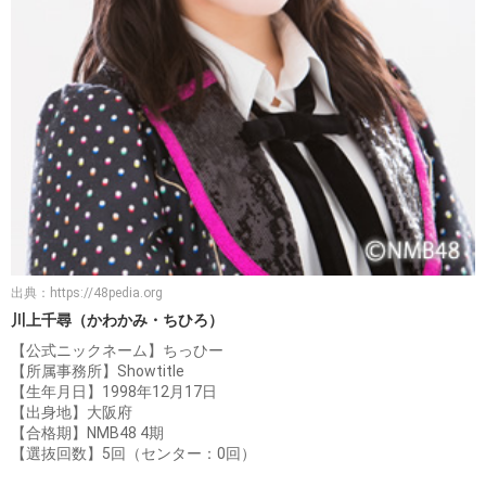
出典：
https://48pedia.org
川上千尋（かわかみ・ちひろ）
【公式ニックネーム】ちっひー
【所属事務所】Showtitle
【生年月日】1998年12月17日
【出身地】大阪府
【合格期】NMB48 4期
【選抜回数】5回（センター：0回）