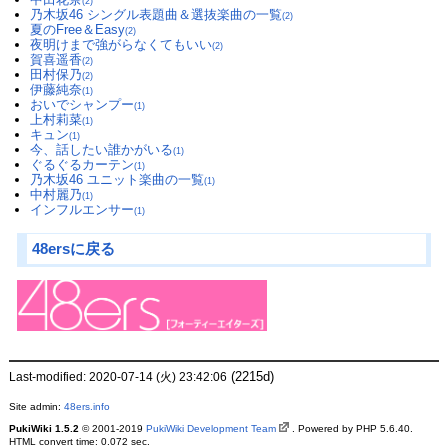
(2)
乃木坂46 シングル表題曲＆選抜楽曲の一覧
(2)
夏のFree＆Easy
(2)
夜明けまで強がらなくてもいい
(2)
賀喜遥香
(2)
田村保乃
(2)
伊藤純奈
(1)
おいでシャンプー
(1)
上村莉菜
(1)
キュン
(1)
今、話したい誰かがいる
(1)
ぐるぐるカーテン
(1)
乃木坂46 ユニット楽曲の一覧
(1)
中村麗乃
(1)
インフルエンサー
(1)
48ersに戻る
(2215d)
Last-modified: 2020-07-14 (火) 23:42:06
Site admin:
48ers.info
PukiWiki 1.5.2
© 2001-2019
PukiWiki Development Team
. Powered by PHP 5.6.40.
HTML convert time: 0.072 sec.