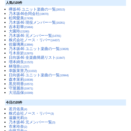
人気の20件
欅坂46 ユニット楽曲の一覧
(26515)
乃木坂46合同会社
(19670)
松岡愛美
(17439)
乃木坂46 現役メンバー一覧
(16261)
吉本彩華
(15464)
大園玲
(15280)
乃木坂46 元メンバー一覧
(14781)
株式会社ノース・リバー
(14437)
佐藤璃果
(13894)
乃木坂46 ユニット楽曲の一覧
(13828)
弓木奈於
(12970)
日向坂46 全楽曲簡易リスト
(11647)
増本綺良
(11523)
林瑠奈
(11257)
幸阪茉里乃
(11032)
日向坂46 ユニット楽曲の一覧
(10944)
森本茉莉
(10838)
黒見明香
(10572)
守屋麗奈
(10471)
大沼晶保
(10309)
今日の20件
若月佑美
(4)
株式会社ノース・リバー
(3)
遠藤光莉
(3)
乃木坂46 元メンバー一覧
(3)
市來玲奈
(2)
中田花奈