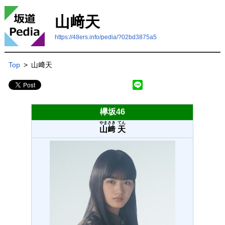
山﨑天
https://48ers.info/pedia/?02bd3875a5
Top
>
山﨑天
欅坂46
やまさき
てん
山﨑
天