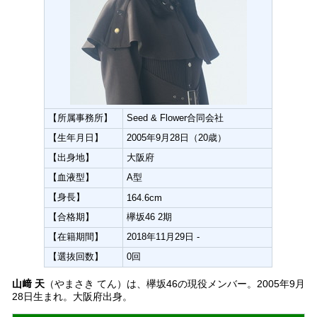
【所属事務所】
Seed & Flower合同会社
【生年月日】
2005年9月28日（20歳）
【出身地】
大阪府
【血液型】
A型
【身長】
164.6cm
【合格期】
欅坂46 2期
【在籍期間】
2018年11月29日 -
【選抜回数】
0回
山﨑 天
（やまさき てん）は、欅坂46の現役メンバー。2005年9月
28日生まれ。大阪府出身。