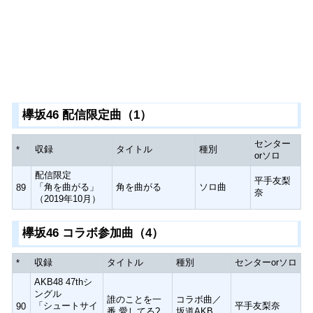
欅坂46 配信限定曲（1）
センター
収録
タイトル
種別
*
orソロ
配信限定
平手友梨
「角を曲がる」
角を曲がる
ソロ曲
89
奈
（2019年10月）
欅坂46 コラボ参加曲（4）
収録
タイトル
種別
センターorソロ
*
AKB48 47thシ
ングル
誰のことを一
コラボ曲／
「シュートサイ
平手友梨奈
90
番 愛してる?
坂道AKB