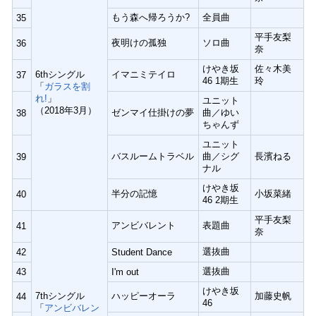
もう森へ帰ろうか?
全員曲
35
平手友梨
夜明けの孤独
ソロ曲
36
奈
けやき坂
佐々木美
6thシングル
イマニミテイロ
37
46 1期生
玲
「
ガラスを割
れ!
」
ユニット
（2018年3月）
ゼンマイ仕掛けの夢
曲／ゆい
38
ちゃんず
ユニット
バスルームトラベル
曲／シグ
長濱ねる
39
ナル
けやき坂
半分の記憶
小坂菜緒
40
46 2期生
平手友梨
アンビバレント
表題曲
41
奈
選抜曲
42
Student Dance
選抜曲
43
I'm out
けやき坂
7thシングル
ハッピーオーラ
加藤史帆
44
46
「
アンビバレン