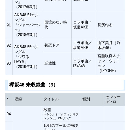
ン」
（2017年3月）
AKB48 51stシ
ングル
国境のない時
コラボ曲／
「ジャーバージ
長濱ねる
91
代
坂道AKB
ャ」
（2018年3月）
コラボ曲／
山下美月（乃
初恋ドア
92
AKB48 55thシ
坂道AKB
木坂46）
ングル
宮脇咲良＆チ
「ジワる
ャン・ウォニ
コラボ曲／
DAYS」
必然性
93
ョン
IZ4648
（2019年3月）
（IZ*ONE）
欅坂46 未収録曲（3）
センター
収録
タイトル
種別
*
orソロ
砂塵
94
※ヤクルト「タフマンリフ
レッシュ」CMソング
10月のプールに飛び