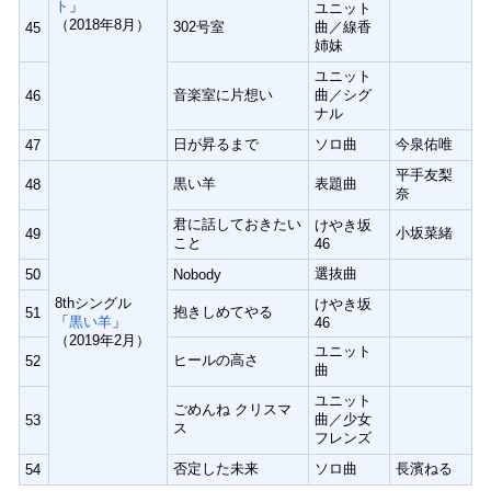
ト
」
ユニット
（2018年8月）
302号室
曲／線香
45
姉妹
ユニット
音楽室に片想い
曲／シグ
46
ナル
日が昇るまで
ソロ曲
今泉佑唯
47
平手友梨
黒い羊
表題曲
48
奈
君に話しておきたい
けやき坂
小坂菜緒
49
こと
46
選抜曲
50
Nobody
8thシングル
けやき坂
抱きしめてやる
51
「
黒い羊
」
46
（2019年2月）
ユニット
ヒールの高さ
52
曲
ユニット
ごめんね クリスマ
曲／少女
53
ス
フレンズ
否定した未来
ソロ曲
長濱ねる
54