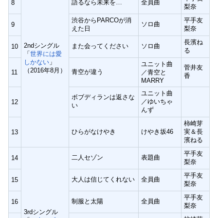
語るなら未来を…
全員曲
8
梨奈
渋谷からPARCOが消
平手友
ソロ曲
9
えた日
梨奈
長濱ね
2ndシングル
また会ってください
ソロ曲
10
る
「
世界には愛
しかない
」
ユニット曲
菅井友
（2016年8月）
青空が違う
11
／青空と
香
MARRY
ユニット曲
ボブディランは返さな
／ゆいちゃ
12
い
んず
柿崎芽
ひらがなけやき
けやき坂46
実＆長
13
濱ねる
平手友
二人セゾン
表題曲
14
梨奈
平手友
大人は信じてくれない
全員曲
15
梨奈
平手友
制服と太陽
全員曲
16
梨奈
3rdシングル