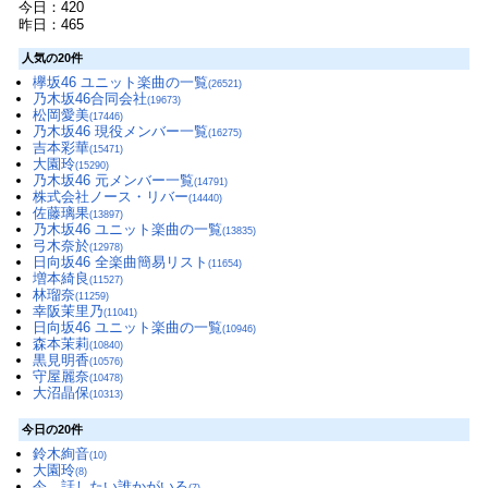
今日：420
昨日：465
人気の20件
欅坂46 ユニット楽曲の一覧
(26521)
乃木坂46合同会社
(19673)
松岡愛美
(17446)
乃木坂46 現役メンバー一覧
(16275)
吉本彩華
(15471)
大園玲
(15290)
乃木坂46 元メンバー一覧
(14791)
株式会社ノース・リバー
(14440)
佐藤璃果
(13897)
乃木坂46 ユニット楽曲の一覧
(13835)
弓木奈於
(12978)
日向坂46 全楽曲簡易リスト
(11654)
増本綺良
(11527)
林瑠奈
(11259)
幸阪茉里乃
(11041)
日向坂46 ユニット楽曲の一覧
(10946)
森本茉莉
(10840)
黒見明香
(10576)
守屋麗奈
(10478)
大沼晶保
(10313)
今日の20件
鈴木絢音
(10)
大園玲
(8)
今、話したい誰かがいる