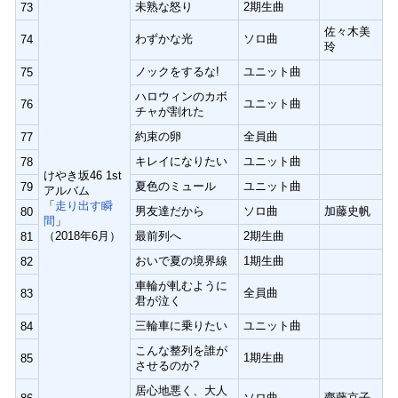
未熟な怒り
2期生曲
73
佐々木美
わずかな光
ソロ曲
74
玲
ノックをするな!
ユニット曲
75
ハロウィンのカボ
ユニット曲
76
チャが割れた
約束の卵
全員曲
77
キレイになりたい
ユニット曲
78
けやき坂46 1st
夏色のミュール
ユニット曲
79
アルバム
「
走り出す瞬
男友達だから
ソロ曲
加藤史帆
80
間
」
（2018年6月）
最前列へ
2期生曲
81
おいで夏の境界線
1期生曲
82
車輪が軋むように
全員曲
83
君が泣く
三輪車に乗りたい
ユニット曲
84
こんな整列を誰が
1期生曲
85
させるのか?
居心地悪く、大人
ソロ曲
齊藤京子