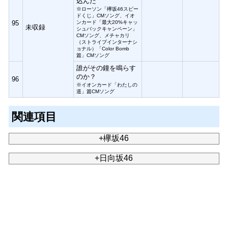
込んだ
※ローソン「欅坂46スピー
ドくじ」CMソング、イオ
95
ンカード「最大20%キャッ
未収録
シュバックキャンペーン」
CMソング、メチャカリ
（ストライプインターナシ
ョナル）「Color Bomb
篇」CMソング
誰がその鐘を鳴らす
のか？
96
※イオンカード「わたしの
道」篇CMソング
関連項目
+欅坂46
+日向坂46