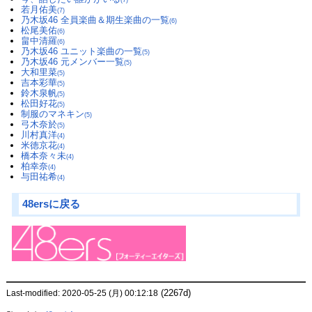
(7)
若月佑美
(7)
乃木坂46 全員楽曲＆期生楽曲の一覧
(6)
松尾美佑
(6)
畠中清羅
(6)
乃木坂46 ユニット楽曲の一覧
(5)
乃木坂46 元メンバー一覧
(5)
大和里菜
(5)
吉本彩華
(5)
鈴木泉帆
(5)
松田好花
(5)
制服のマネキン
(5)
弓木奈於
(5)
川村真洋
(4)
米徳京花
(4)
橋本奈々未
(4)
柏幸奈
(4)
与田祐希
(4)
48ersに戻る
(2267d)
Last-modified: 2020-05-25 (月) 00:12:18