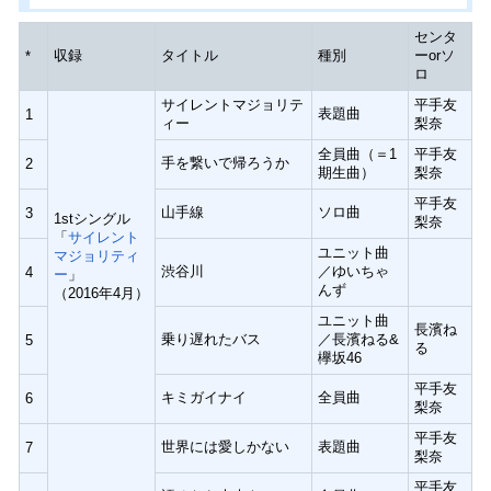
センタ
収録
タイトル
種別
ーorソ
*
ロ
サイレントマジョリテ
平手友
表題曲
1
ィー
梨奈
全員曲（＝1
平手友
手を繋いで帰ろうか
2
期生曲）
梨奈
平手友
山手線
ソロ曲
3
1stシングル
梨奈
「
サイレント
ユニット曲
マジョリティ
渋谷川
／ゆいちゃ
4
ー
」
んず
（2016年4月）
ユニット曲
長濱ね
乗り遅れたバス
／長濱ねる&
5
る
欅坂46
平手友
キミガイナイ
全員曲
6
梨奈
平手友
世界には愛しかない
表題曲
7
梨奈
平手友