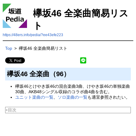
欅坂46 全楽曲簡易リス
ト
https://48ers.info/pedia/?ee43efe223
Top
>
欅坂46 全楽曲簡易リスト
欅坂46 全楽曲（96）
欅坂46とけやき坂46の混合楽曲3曲、けやき坂46の単独楽曲
30曲、AKB48シングル収録のコラボ曲4曲を含む。
ユニット楽曲の一覧
、
ソロ楽曲の一覧
も適宜参照されたい。
+目次