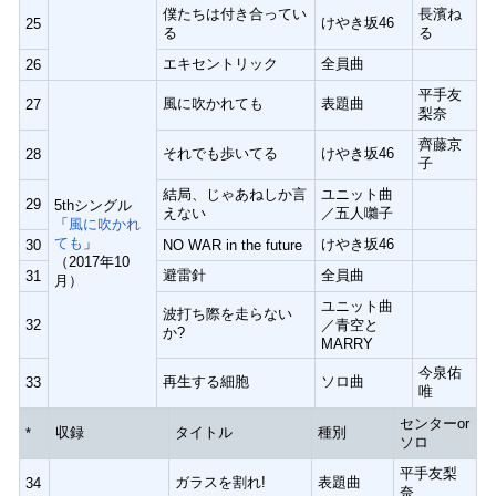
僕たちは付き合ってい
長濱ね
けやき坂46
25
る
る
エキセントリック
全員曲
26
平手友
風に吹かれても
表題曲
27
梨奈
齊藤京
それでも歩いてる
けやき坂46
28
子
結局、じゃあねしか言
ユニット曲
29
5thシングル
えない
／五人囃子
「
風に吹かれ
ても
」
けやき坂46
30
NO WAR in the future
（2017年10
避雷針
全員曲
31
月）
ユニット曲
波打ち際を走らない
32
／青空と
か?
MARRY
今泉佑
再生する細胞
ソロ曲
33
唯
センターor
収録
タイトル
種別
*
ソロ
平手友梨
ガラスを割れ!
表題曲
34
奈