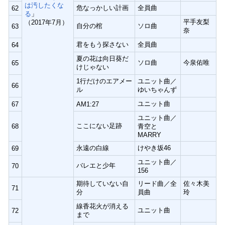
は汚したくな
危なっかしい計画
全員曲
62
る
」
平手友梨
（2017年7月）
自分の棺
ソロ曲
63
奈
君をもう探さない
全員曲
64
夏の花は向日葵だ
ソロ曲
今泉佑唯
65
けじゃない
1行だけのエアメー
ユニット曲／
66
ル
ゆいちゃんず
ユニット曲
67
AM1:27
ユニット曲／
ここにない足跡
68
青空と
MARRY
永遠の白線
けやき坂46
69
ユニット曲／
バレエと少年
70
156
期待していない自
リード曲／全
佐々木美
71
分
員曲
玲
線香花火が消える
ユニット曲
72
まで