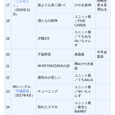
柿崎芽
「
二人セゾ
誰よりも高く跳べ!
けやき坂46
実＆長
17
ン
」
濱ねる
（2016年11
月）
ユニット曲
僕たちの戦争
18
／FIVE
CARDS
ユニット曲
／てちねる
夕陽1/3
19
ゆいちゃん
ず
平手友
不協和音
表題曲
20
梨奈
欅&けやき坂
W-KEYAKIZAKAの詩
21
組
ユニット曲
微笑みが悲しい
22
／てち&ねる
4thシングル
ユニット曲
「
不協和音
」
チューニング
／ゆいちゃ
23
（2017年4月）
んず
ユニット曲
割れたスマホ
24
／青空と
MARRY