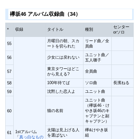
欅坂46 アルバム収録曲（34）
センター
収録
タイトル
種別
*
orソロ
月曜日の朝、スカ
リード曲／全
55
ートを切られた
員曲
ユニット曲／
少女には戻れない
56
五人囃子
東京タワーはどこ
全員曲
57
から見える?
100年待てば
ソロ曲
長濱ねる
58
沈黙した恋人よ
ユニット曲
59
ユニット曲
（欅坂46・け
猫の名前
やき坂46のキ
60
ャプテンと副
キャプテン）
太陽は見上げる人
欅&けやき坂
1stアルバム
61
を選ばない
組
「
真っ白なもの