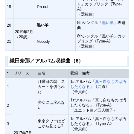
ト」カップリング《Type-
19
I'm out
A》
（選抜曲）
8thシングル「
黒い羊
」表題
黒い羊
20
曲
2019年2月
8thシングル「黒い羊」カッ
（20歳）
プリング《Type-A》
21
Nobody
（選抜曲）
織田奈那／アルバム収録曲（6）
リリース
曲名
収録・備考
*
月曜日の朝、ス
1stアルバム「
真っ白なものは汚
カートを切られ
したくなる
」《共通》
1
た
（全員曲）
1stアルバム「真っ白なものは汚
少女には戻れな
したくなる」《Type-A》
2
い
（ユニット曲／五人囃子）
1stアルバム「真っ白なものは汚
東京タワーはど
したくなる」《Type-A》
3
こから見える?
（全員曲）
2017年7月