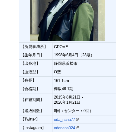
【所属事務所】
GROVE
【生年月日】
1998年6月4日（28歳）
【出身地】
静岡県浜松市
【血液型】
O型
【身長】
161.1cm
【合格期】
欅坂46 1期
2015年8月21日 -
【在籍期間】
2020年1月21日
【選抜回数】
8回（センター：0回）
【Twitter】
oda_nana77
【Instagram】
odanana924