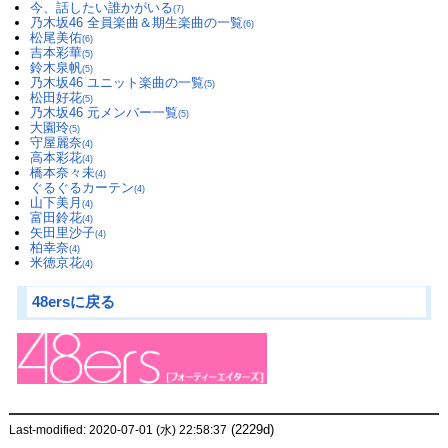
今、話したい誰かがいる
(7)
乃木坂46 全員楽曲＆期生楽曲の一覧
(6)
松尾美佑
(6)
吉本彩華
(5)
鈴木泉帆
(5)
乃木坂46 ユニット楽曲の一覧
(5)
松田好花
(5)
乃木坂46 元メンバー一覧
(5)
大園玲
(5)
守屋麗奈
(4)
高本彩花
(4)
橋本奈々未
(4)
ぐるぐるカーテン
(4)
山下美月
(4)
富田鈴花
(4)
矢田里沙子
(4)
柏幸奈
(4)
米徳京花
(4)
48ersに戻る
(2229d)
Last-modified: 2020-07-01 (水) 22:58:37