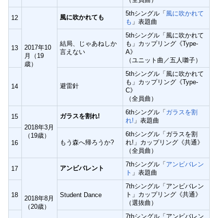
5thシングル「
風に吹かれて
風に吹かれても
12
も
」表題曲
5thシングル「風に吹かれて
結局、じゃあねしか
も」カップリング《Type-
2017年10
13
言えない
A》
月（19
（ユニット曲／五人囃子）
歳）
5thシングル「風に吹かれて
も」カップリング《Type-
避雷針
14
C》
（全員曲）
6thシングル「
ガラスを割
ガラスを割れ!
15
れ!
」表題曲
2018年3月
6thシングル「ガラスを割
（19歳）
もう森へ帰ろうか?
れ!」カップリング《共通》
16
（全員曲）
7thシングル「
アンビバレン
アンビバレント
17
ト
」表題曲
7thシングル「アンビバレン
ト」カップリング《共通》
18
Student Dance
2018年8月
（選抜曲）
（20歳）
7thシングル「アンビバレン