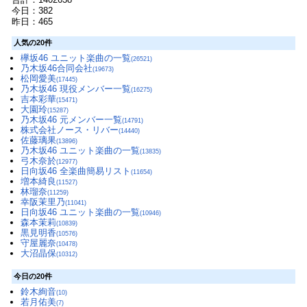
今日：382
昨日：465
人気の20件
欅坂46 ユニット楽曲の一覧
(26521)
乃木坂46合同会社
(19673)
松岡愛美
(17445)
乃木坂46 現役メンバー一覧
(16275)
吉本彩華
(15471)
大園玲
(15287)
乃木坂46 元メンバー一覧
(14791)
株式会社ノース・リバー
(14440)
佐藤璃果
(13896)
乃木坂46 ユニット楽曲の一覧
(13835)
弓木奈於
(12977)
日向坂46 全楽曲簡易リスト
(11654)
増本綺良
(11527)
林瑠奈
(11259)
幸阪茉里乃
(11041)
日向坂46 ユニット楽曲の一覧
(10946)
森本茉莉
(10839)
黒見明香
(10576)
守屋麗奈
(10478)
大沼晶保
(10312)
今日の20件
鈴木絢音
(10)
若月佑美
(7)