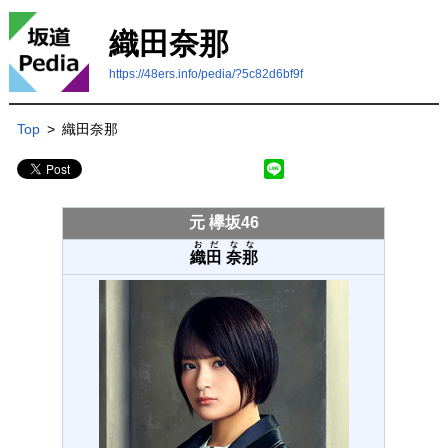
織田奈那
https://48ers.info/pedia/?5c82d6bf9f
Top
>
織田奈那
元 欅坂46
おだ
なな
織田
奈那