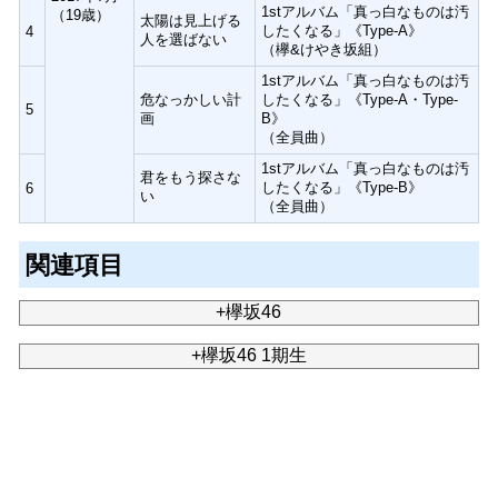
1stアルバム「真っ白なものは汚
（19歳）
太陽は見上げる
したくなる」《Type-A》
4
人を選ばない
（欅&けやき坂組）
1stアルバム「真っ白なものは汚
危なっかしい計
したくなる」《Type-A・Type-
5
画
B》
（全員曲）
1stアルバム「真っ白なものは汚
君をもう探さな
したくなる」《Type-B》
6
い
（全員曲）
関連項目
+欅坂46
+欅坂46 1期生