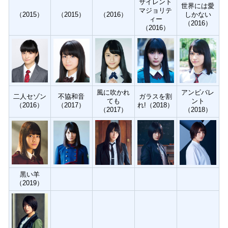
サイレント
世界には愛
マジョリテ
（2015）
（2015）
（2016）
しかない
ィー
（2016）
（2016）
風に吹かれ
アンビバレ
二人セゾン
不協和音
ガラスを割
ても
ント
（2016）
（2017）
れ!（2018）
（2017）
（2018）
黒い羊
（2019）