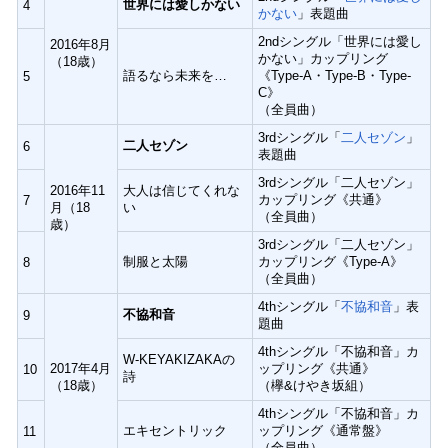
世界には愛しかない
4
かない
」表題曲
2ndシングル「世界には愛し
2016年8月
かない」カップリング
（18歳）
語るなら未来を…
《Type-A・Type-B・Type-
5
C》
（全員曲）
3rdシングル「
二人セゾン
」
二人セゾン
6
表題曲
3rdシングル「二人セゾン」
2016年11
大人は信じてくれな
カップリング《共通》
7
月（18
い
（全員曲）
歳）
3rdシングル「二人セゾン」
制服と太陽
カップリング《Type-A》
8
（全員曲）
4thシングル「
不協和音
」表
不協和音
9
題曲
4thシングル「不協和音」カ
W-KEYAKIZAKAの
2017年4月
ップリング《共通》
10
詩
（18歳）
（欅&けやき坂組）
4thシングル「不協和音」カ
エキセントリック
ップリング《通常盤》
11
（全員曲）