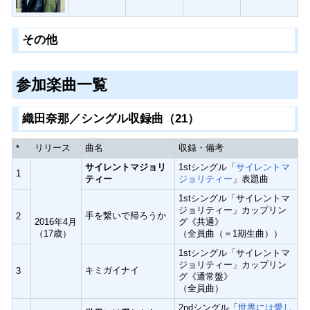
その他
参加楽曲一覧
織田奈那／シングル収録曲（21）
リリース
曲名
収録・備考
*
サイレントマジョリ
1stシングル「
サイレントマ
1
ティー
ジョリティー
」表題曲
1stシングル「サイレントマ
ジョリティー」カップリン
手を繋いで帰ろうか
2
2016年4月
グ《共通》
（17歳）
（全員曲（＝1期生曲））
1stシングル「サイレントマ
ジョリティー」カップリン
キミガイナイ
3
グ《通常盤》
（全員曲）
2ndシングル「
世界には愛し