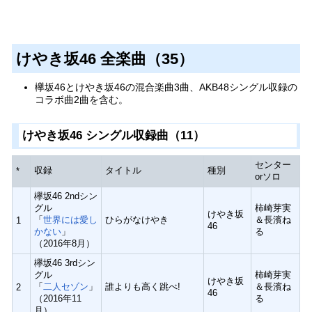
けやき坂46 全楽曲（35）
欅坂46とけやき坂46の混合楽曲3曲、AKB48シングル収録の
コラボ曲2曲を含む。
けやき坂46 シングル収録曲（11）
センター
収録
タイトル
種別
*
orソロ
欅坂46 2ndシン
グル
柿崎芽実
けやき坂
「
世界には愛し
ひらがなけやき
＆長濱ね
1
46
かない
」
る
（2016年8月）
欅坂46 3rdシン
グル
柿崎芽実
けやき坂
「
二人セゾン
」
誰よりも高く跳べ!
＆長濱ね
2
46
（2016年11
る
月）