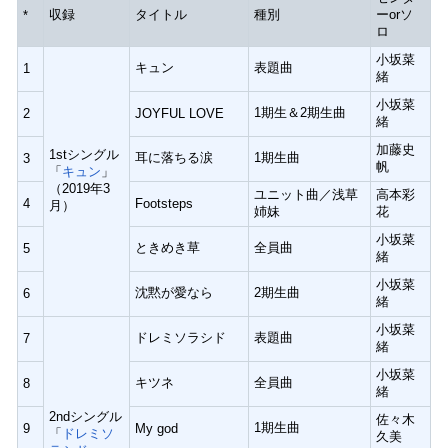
収録
タイトル
種別
ーorソ
*
ロ
小坂菜
キュン
表題曲
1
緒
小坂菜
1期生＆2期生曲
2
JOYFUL LOVE
緒
加藤史
1stシングル
耳に落ちる涙
1期生曲
3
帆
「
キュン
」
（2019年3
ユニット曲／浅草
高本彩
4
Footsteps
月）
姉妹
花
小坂菜
ときめき草
全員曲
5
緒
小坂菜
沈黙が愛なら
2期生曲
6
緒
小坂菜
ドレミソラシド
表題曲
7
緒
小坂菜
キツネ
全員曲
8
緒
2ndシングル
佐々木
1期生曲
9
My god
「
ドレミソ
久美