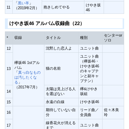
「
黒い羊
」
けやき坂
抱きしめてやる
11
（2019年2月）
46
けやき坂46 アルバム収録曲（22）
センターor
収録
タイトル
種別
*
ソロ
沈黙した恋人よ
ユニット曲
12
ユニット曲
（欅坂46・
欅坂46 1stアル
けやき坂46
バム
猫の名前
13
のキャプテ
「
真っ白なもの
ンと副キャ
は汚したくな
プテン）
る
」
（2017年7月）
太陽は見上げる人
欅&けやき
14
を選ばない
坂組
永遠の白線
けやき坂46
15
期待していない自
リード曲／
佐々木美
16
分
全員曲
玲
線香花火が消える
ユニット曲
17
まで