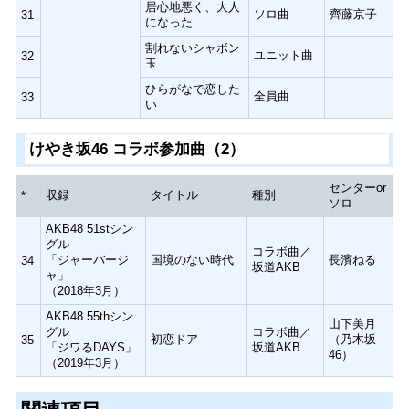
居心地悪く、大人
ソロ曲
齊藤京子
31
になった
割れないシャボン
ユニット曲
32
玉
ひらがなで恋した
全員曲
33
い
けやき坂46 コラボ参加曲（2）
センターor
収録
タイトル
種別
*
ソロ
AKB48 51stシン
グル
コラボ曲／
「ジャーバージ
国境のない時代
長濱ねる
34
坂道AKB
ャ」
（2018年3月）
AKB48 55thシン
山下美月
グル
コラボ曲／
初恋ドア
（乃木坂
35
「ジワるDAYS」
坂道AKB
46）
（2019年3月）