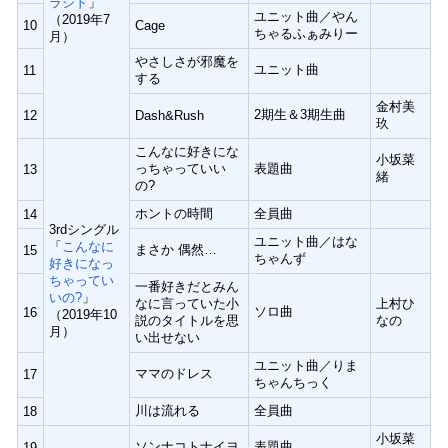
ラシド
」
ユニット曲／やん
（2019年7
10
Cage
ちゃるふぁみりー
月）
やさしさが邪魔を
ユニット曲
11
する
金村美
2期生＆3期生曲
12
Dash&Rush
玖
こんなに好きにな
小坂菜
っちゃっていい
表題曲
13
緒
の?
ホントの時間
全員曲
14
3rdシングル
ユニット曲／はな
「
こんなに
まさか 偶然…
15
ちゃんず
好きになっ
ちゃってい
一番好きだとみん
いの?
」
なに言っていた小
上村ひ
ソロ曲
16
（2019年10
説のタイトルを思
なの
月）
い出せない
ユニット曲／りま
ママのドレス
17
ちゃんちっく
川は流れる
全員曲
18
小坂菜
ソンナコトナイヨ
表題曲
19