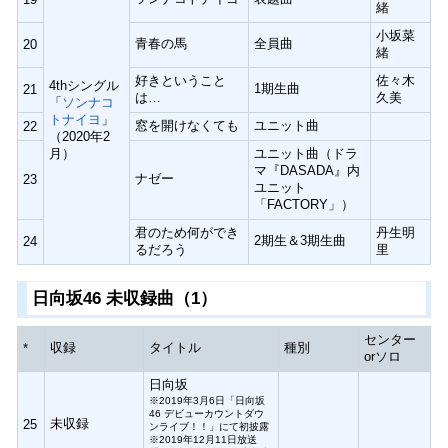
緒
小坂菜
青春の馬
全員曲
20
緒
好きということ
佐々木
4thシングル
1期生曲
21
は…
久美
「
ソンナコ
トナイヨ
」
窓を開けなくても
ユニット曲
22
（2020年2
月）
ユニット曲（ドラ
マ『DASADA』内
ナゼー
23
ユニット
「FACTORY」）
君のため何ができ
丹生明
2期生＆3期生曲
24
るだろう
里
日向坂46 未収録曲（1）
センター
収録
タイトル
種別
*
orソロ
日向坂
※2019年3月6日「日向坂
46 デビューカウントダウ
未収録
25
ンライブ！！」にて初披露
※2019年12月11日放送