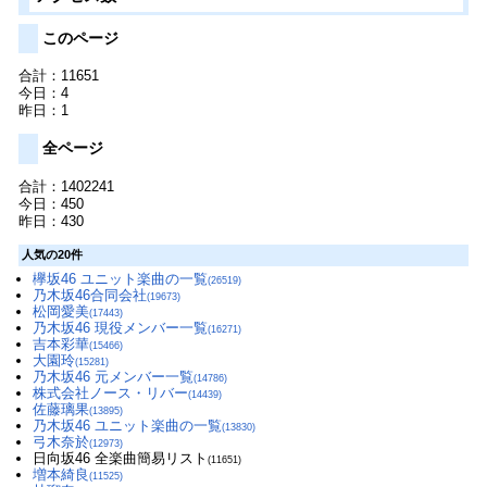
このページ
合計：11651
今日：4
昨日：1
全ページ
合計：1402241
今日：450
昨日：430
人気の20件
欅坂46 ユニット楽曲の一覧
(26519)
乃木坂46合同会社
(19673)
松岡愛美
(17443)
乃木坂46 現役メンバー一覧
(16271)
吉本彩華
(15466)
大園玲
(15281)
乃木坂46 元メンバー一覧
(14786)
株式会社ノース・リバー
(14439)
佐藤璃果
(13895)
乃木坂46 ユニット楽曲の一覧
(13830)
弓木奈於
(12973)
日向坂46 全楽曲簡易リスト
(11651)
増本綺良
(11525)