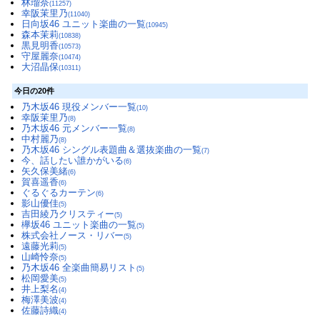
林瑠奈
(11257)
幸阪茉里乃
(11040)
日向坂46 ユニット楽曲の一覧
(10945)
森本茉莉
(10838)
黒見明香
(10573)
守屋麗奈
(10474)
大沼晶保
(10311)
今日の20件
乃木坂46 現役メンバー一覧
(10)
幸阪茉里乃
(8)
乃木坂46 元メンバー一覧
(8)
中村麗乃
(8)
乃木坂46 シングル表題曲＆選抜楽曲の一覧
(7)
今、話したい誰かがいる
(6)
矢久保美緒
(6)
賀喜遥香
(6)
ぐるぐるカーテン
(6)
影山優佳
(5)
吉田綾乃クリスティー
(5)
欅坂46 ユニット楽曲の一覧
(5)
株式会社ノース・リバー
(5)
遠藤光莉
(5)
山崎怜奈
(5)
乃木坂46 全楽曲簡易リスト
(5)
松岡愛美
(5)
井上梨名
(4)
梅澤美波
(4)
佐藤詩織
(4)