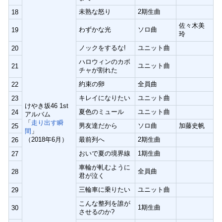
未熟な怒り
2期生曲
18
佐々木美
わずかな光
ソロ曲
19
玲
ノックをするな!
ユニット曲
20
ハロウィンのカボ
ユニット曲
21
チャが割れた
約束の卵
全員曲
22
キレイになりたい
ユニット曲
23
けやき坂46 1st
夏色のミュール
ユニット曲
24
アルバム
「
走り出す瞬
男友達だから
ソロ曲
加藤史帆
25
間
」
（2018年6月）
最前列へ
2期生曲
26
おいで夏の境界線
1期生曲
27
車輪が軋むように
全員曲
28
君が泣く
三輪車に乗りたい
ユニット曲
29
こんな整列を誰が
1期生曲
30
させるのか?