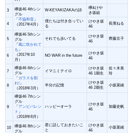
欅&けや
欅坂46 4thシン
W-KEYAKIZAKAの詩
3
き坂組
グル
「
不協和音
」
僕たちは付き合ってい
けやき坂
長濱ねる
4
（2017年4月）
る
46
欅坂46 5thシン
けやき坂
それでも歩いてる
齊藤京子
5
グル
46
「
風に吹かれて
も
」
けやき坂
（2017年10
6
NO WAR in the future
46
月）
欅坂46 6thシン
けやき坂
佐々木美
イマニミテイロ
7
グル
46 1期生
玲
「
ガラスを割
けやき坂
れ!
」
半分の記憶
小坂菜緒
8
46 2期生
（2018年3月）
欅坂46 7thシン
グル
けやき坂
「
アンビバレン
ハッピーオーラ
加藤史帆
9
46
ト
」
（2018年8月）
君に話しておきたいこ
けやき坂
欅坂46 8thシン
小坂菜緒
10
と
46
グル