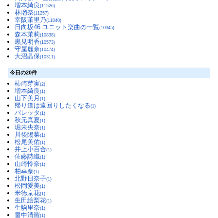
増本綺良
(11526)
林瑠奈
(11257)
幸阪茉里乃
(11040)
日向坂46 ユニット楽曲の一覧
(10945)
森本茉莉
(10838)
黒見明香
(10573)
守屋麗奈
(10474)
大沼晶保
(10311)
今日の20件
柿崎芽実
(2)
増本綺良
(1)
山下美月
(1)
帰り道は遠回りしたくなる
(1)
バレッタ
(1)
秋元真夏
(1)
堀未央奈
(1)
川後陽菜
(1)
松尾美佑
(1)
井上小百合
(1)
佐藤詩織
(1)
山崎怜奈
(1)
柏幸奈
(1)
北野日奈子
(1)
松岡愛美
(1)
米徳京花
(1)
生田絵梨花
(1)
生駒里奈
(1)
畠中清羅
(1)