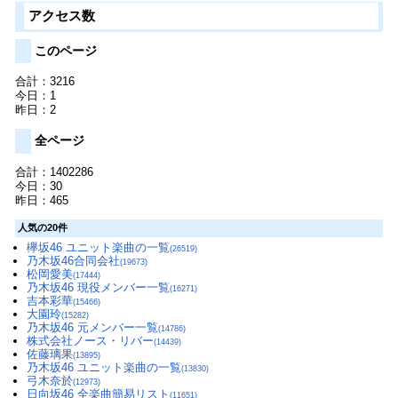
アクセス数
このページ
合計：3216
今日：1
昨日：2
全ページ
合計：1402286
今日：30
昨日：465
人気の20件
欅坂46 ユニット楽曲の一覧
(26519)
乃木坂46合同会社
(19673)
松岡愛美
(17444)
乃木坂46 現役メンバー一覧
(16271)
吉本彩華
(15466)
大園玲
(15282)
乃木坂46 元メンバー一覧
(14786)
株式会社ノース・リバー
(14439)
佐藤璃果
(13895)
乃木坂46 ユニット楽曲の一覧
(13830)
弓木奈於
(12973)
日向坂46 全楽曲簡易リスト
(11651)