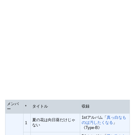
メンバ
タイトル
収録
*
ー
1stアルバム「
真っ白なも
夏の花は向日葵だけじゃ
のは汚したくなる
」
1
ない
《Type-B》