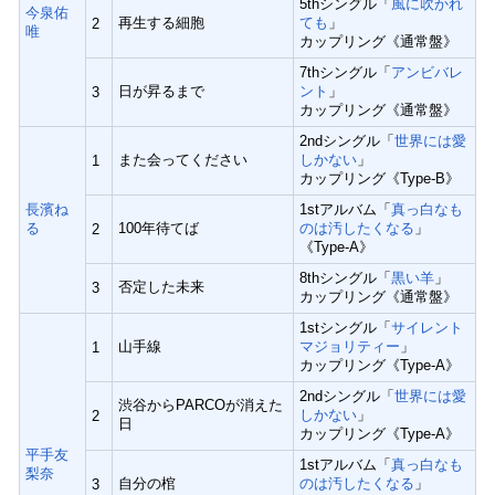
5thシングル「
風に吹かれ
今泉佑
再生する細胞
ても
」
2
唯
カップリング《通常盤》
7thシングル「
アンビバレ
日が昇るまで
ント
」
3
カップリング《通常盤》
2ndシングル「
世界には愛
また会ってください
しかない
」
1
カップリング《Type-B》
長濱ね
1stアルバム「
真っ白なも
る
100年待てば
のは汚したくなる
」
2
《Type-A》
8thシングル「
黒い羊
」
否定した未来
3
カップリング《通常盤》
1stシングル「
サイレント
山手線
マジョリティー
」
1
カップリング《Type-A》
2ndシングル「
世界には愛
渋谷からPARCOが消えた
しかない
」
2
日
カップリング《Type-A》
平手友
1stアルバム「
真っ白なも
梨奈
自分の棺
のは汚したくなる
」
3