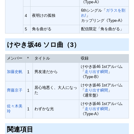
《Type-A》
6thシングル「
ガラスを割
夜明けの孤独
れ!
」
4
カップリング《Type-A》
角を曲がる
配信限定「角を曲がる」
5
けやき坂46 ソロ曲（3）
メンバー
タイトル
収録
*
けやき坂46 1stアルバム
加藤史帆
男友達だから
「
走り出す瞬間
」
1
《Type-B》
けやき坂46 1stアルバム
居心地悪く、大人になっ
齊藤京子
「
走り出す瞬間
」
1
た
《通常盤》
けやき坂46 1stアルバム
佐々木美
わずかな光
「
走り出す瞬間
」
1
玲
《Type-A》
関連項目