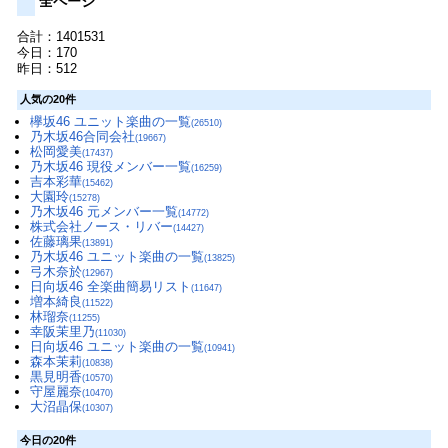
全ページ
合計：1401531
今日：170
昨日：512
人気の20件
欅坂46 ユニット楽曲の一覧
(26510)
乃木坂46合同会社
(19667)
松岡愛美
(17437)
乃木坂46 現役メンバー一覧
(16259)
吉本彩華
(15462)
大園玲
(15278)
乃木坂46 元メンバー一覧
(14772)
株式会社ノース・リバー
(14427)
佐藤璃果
(13891)
乃木坂46 ユニット楽曲の一覧
(13825)
弓木奈於
(12967)
日向坂46 全楽曲簡易リスト
(11647)
増本綺良
(11522)
林瑠奈
(11255)
幸阪茉里乃
(11030)
日向坂46 ユニット楽曲の一覧
(10941)
森本茉莉
(10838)
黒見明香
(10570)
守屋麗奈
(10470)
大沼晶保
(10307)
今日の20件