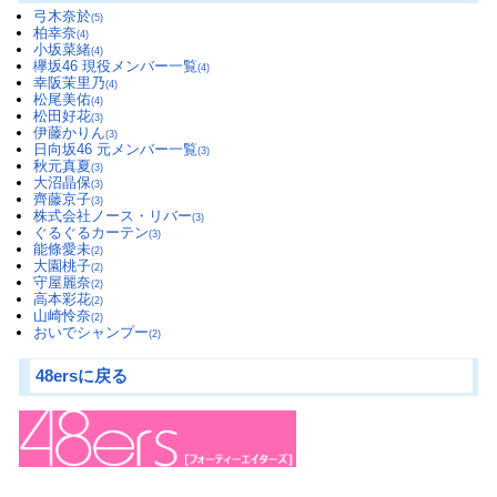
弓木奈於
(5)
柏幸奈
(4)
小坂菜緒
(4)
欅坂46 現役メンバー一覧
(4)
幸阪茉里乃
(4)
松尾美佑
(4)
松田好花
(3)
伊藤かりん
(3)
日向坂46 元メンバー一覧
(3)
秋元真夏
(3)
大沼晶保
(3)
齊藤京子
(3)
株式会社ノース・リバー
(3)
ぐるぐるカーテン
(3)
能條愛未
(2)
大園桃子
(2)
守屋麗奈
(2)
高本彩花
(2)
山崎怜奈
(2)
おいでシャンプー
(2)
48ersに戻る