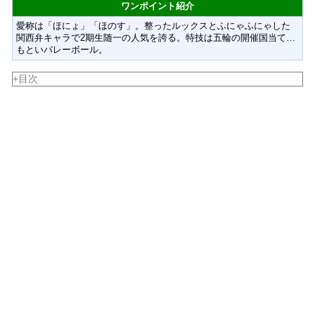
ワンポイント紹介
愛称は「ほにょ」「ほのす」。整ったルックスとふにゃふにゃした
関西弁キャラで2期生随一の人気を誇る。特技は五輪の開催国当て…
もといバレーボール。
+目次