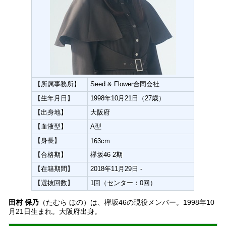
【所属事務所】
Seed & Flower合同会社
【生年月日】
1998年10月21日（27歳）
【出身地】
大阪府
【血液型】
A型
【身長】
163cm
【合格期】
欅坂46 2期
【在籍期間】
2018年11月29日 -
【選抜回数】
1回（センター：0回）
田村 保乃
（たむら ほの）は、欅坂46の現役メンバー。1998年10
月21日生まれ。大阪府出身。