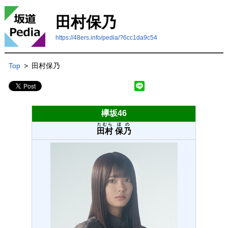
田村保乃
https://48ers.info/pedia/?6cc1da9c54
Top
>
田村保乃
欅坂46
たむら
ほの
田村
保乃