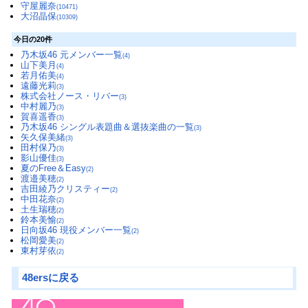
守屋麗奈
(10471)
大沼晶保
(10309)
今日の20件
乃木坂46 元メンバー一覧
(4)
山下美月
(4)
若月佑美
(4)
遠藤光莉
(3)
株式会社ノース・リバー
(3)
中村麗乃
(3)
賀喜遥香
(3)
乃木坂46 シングル表題曲＆選抜楽曲の一覧
(3)
矢久保美緒
(3)
田村保乃
(3)
影山優佳
(3)
夏のFree＆Easy
(2)
渡邉美穂
(2)
吉田綾乃クリスティー
(2)
中田花奈
(2)
土生瑞穂
(2)
鈴本美愉
(2)
日向坂46 現役メンバー一覧
(2)
松岡愛美
(2)
東村芽依
(2)
48ersに戻る