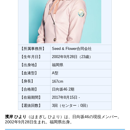
【所属事務所】
Seed & Flower合同会社
【生年月日】
2002年9月28日（23歳）
【出身地】
福岡県
【血液型】
A型
【身長】
167cm
【合格期】
日向坂46 2期
【在籍期間】
2017年8月15日 -
【選抜回数】
3回（センター：0回）
濱岸 ひより
（はまぎし ひより）は、日向坂46の現役メンバー。
2002年9月28日生まれ。福岡県出身。