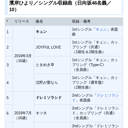
濱岸ひより／シングル収録曲（日向坂46名義／
10）
リリース
曲名
収録・備考
*
1stシングル「
キュン
」表題
キュン
1
曲
1stシングル「キュン」カッ
プリング《共通》
2
JOYFUL LOVE
（1期生＆2期生曲）
2019年3月
1stシングル「キュン」カッ
（16歳）
ときめき草
プリング《Type-C》
3
（全員曲）
1stシングル「キュン」カッ
沈黙が愛なら
プリング《通常盤》
4
（2期生曲）
2ndシングル「
ドレミソラシ
ドレミソラシド
5
ド
」表題曲
2ndシングル「ドレミソラシ
2019年7月
キツネ
ド」カップリング《共通》
6
（16歳）
（全員曲）
2ndシングル「ドレミソラシ