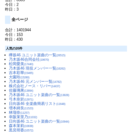
今日：2
昨日：3
全ページ
合計：1401944
今日：153
昨日：430
人気の20件
欅坂46 ユニット楽曲の一覧
(26515)
乃木坂46合同会社
(19670)
松岡愛美
(17440)
乃木坂46 現役メンバー一覧
(16262)
吉本彩華
(15465)
大園玲
(15280)
乃木坂46 元メンバー一覧
(14782)
株式会社ノース・リバー
(14437)
佐藤璃果
(13894)
乃木坂46 ユニット楽曲の一覧
(13828)
弓木奈於
(12971)
日向坂46 全楽曲簡易リスト
(11648)
増本綺良
(11523)
林瑠奈
(11257)
幸阪茉里乃
(11032)
日向坂46 ユニット楽曲の一覧
(10944)
森本茉莉
(10838)
黒見明香
(10572)