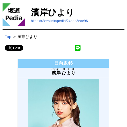
濱岸ひより
https://48ers.info/pedia/?4bdc3eac96
Top
>
濱岸ひより
日向坂46
はまぎし
ひより
濱岸
ひより