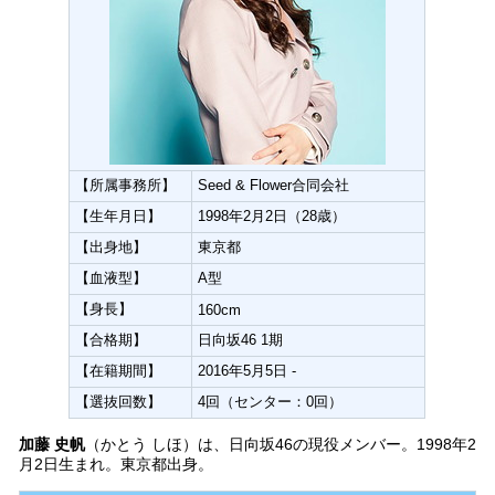
【所属事務所】
Seed & Flower合同会社
【生年月日】
1998年2月2日（28歳）
【出身地】
東京都
【血液型】
A型
【身長】
160cm
【合格期】
日向坂46 1期
【在籍期間】
2016年5月5日 -
【選抜回数】
4回（センター：0回）
加藤 史帆
（かとう しほ）は、日向坂46の現役メンバー。1998年2
月2日生まれ。東京都出身。