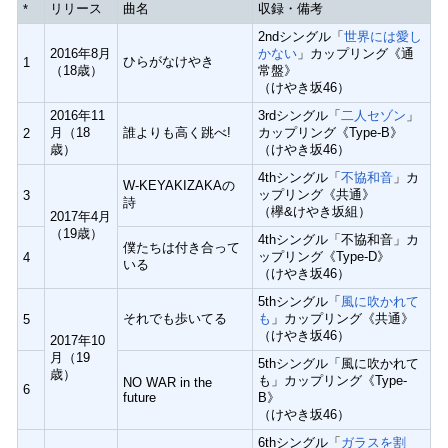
リリース
曲名
収録・備考
*
2ndシングル「
世界には愛し
2016年8月
かない
」カップリング《通
ひらがなけやき
1
（18歳）
常盤》
（けやき坂46）
2016年11
3rdシングル「
二人セゾン
」
月（18
誰よりも高く跳べ!
カップリング《Type-B》
2
歳）
（けやき坂46）
4thシングル「
不協和音
」カ
W-KEYAKIZAKAの
ップリング《共通》
3
詩
（欅&けやき坂組）
2017年4月
（19歳）
4thシングル「不協和音」カ
僕たちは付き合って
ップリング《Type-D》
4
いる
（けやき坂46）
5thシングル「
風に吹かれて
それでも歩いてる
も
」カップリング《共通》
5
（けやき坂46）
2017年10
月（19
5thシングル「風に吹かれて
歳）
も」カップリング《Type-
NO WAR in the
6
future
B》
（けやき坂46）
6thシングル「
ガラスを割