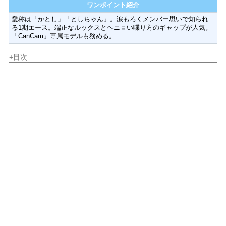
ワンポイント紹介
愛称は「かとし」「としちゃん」。涙もろくメンバー思いで知られ
る1期エース。端正なルックスとヘニョい喋り方のギャップが人気。
「CanCam」専属モデルも務める。
+目次