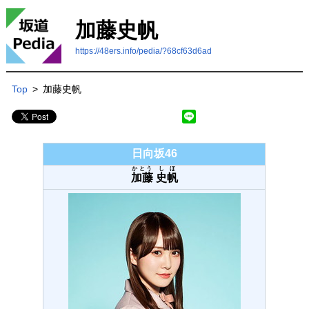
加藤史帆
https://48ers.info/pedia/?68cf63d6ad
Top
>
加藤史帆
日向坂46
かとう
しほ
加藤
史帆