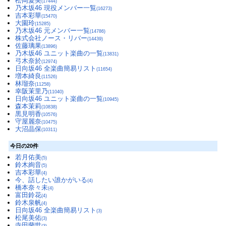
松岡愛美
(17444)
乃木坂46 現役メンバー一覧
(16273)
吉本彩華
(15470)
大園玲
(15285)
乃木坂46 元メンバー一覧
(14786)
株式会社ノース・リバー
(14439)
佐藤璃果
(13896)
乃木坂46 ユニット楽曲の一覧
(13831)
弓木奈於
(12974)
日向坂46 全楽曲簡易リスト
(11654)
増本綺良
(11526)
林瑠奈
(11258)
幸阪茉里乃
(11040)
日向坂46 ユニット楽曲の一覧
(10945)
森本茉莉
(10838)
黒見明香
(10576)
守屋麗奈
(10475)
大沼晶保
(10311)
今日の20件
若月佑美
(5)
鈴木絢音
(5)
吉本彩華
(4)
今、話したい誰かがいる
(4)
橋本奈々未
(4)
富田鈴花
(4)
鈴木泉帆
(4)
日向坂46 全楽曲簡易リスト
(3)
松尾美佑
(3)
寺田蘭世