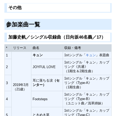
その他
参加楽曲一覧
加藤史帆／シングル収録曲（日向坂46名義／17）
リリース
曲名
収録・備考
*
キュン
1stシングル「
キュン
」表題曲
1
1stシングル「キュン」カップ
リング《共通》
2
JOYFUL LOVE
（1期生＆2期生曲）
1stシングル「キュン」カップ
耳に落ちる涙
（セ
リング《Type-A》
3
2019年3月
ンター）
（1期生曲）
（21歳）
1stシングル「キュン」カップ
リング《Type-B》
4
Footsteps
（ユニット曲／浅草姉妹）
1stシングル「キュン」カップ
ときめき草
リング《Type-C》
5