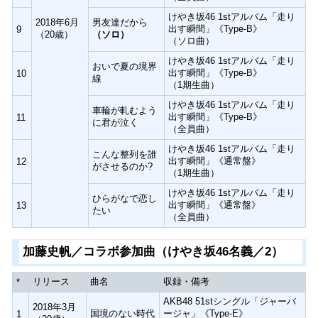
けやき坂46 1stアルバム「走り
2018年6月
男友達だから
出す瞬間」《Type-B》
9
（20歳）
（ソロ）
（ソロ曲）
けやき坂46 1stアルバム「走り
おいで夏の境界
出す瞬間」《Type-B》
10
線
（1期生曲）
けやき坂46 1stアルバム「走り
車輪が軋むよう
出す瞬間」《Type-B》
11
に君が泣く
（全員曲）
けやき坂46 1stアルバム「走り
こんな整列を誰
出す瞬間」《通常盤》
12
がさせるのか?
（1期生曲）
けやき坂46 1stアルバム「走り
ひらがなで恋し
出す瞬間」《通常盤》
13
たい
（全員曲）
加藤史帆／コラボ参加曲（けやき坂46名義／2）
リリース
曲名
収録・備考
*
AKB48 51stシングル「ジャーバ
2018年3月
国境のない時代
ージャ」《Type-E》
1