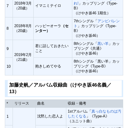
2018年3月
れ!
」カップリング《Type-
イマニミテイロ
7
（20歳）
B》
（けやき坂46 1期生）
7thシングル「
アンビバレン
2018年8月
ハッピーオーラ
（セ
ト
」カップリング《Type-
8
（20歳）
ンター）
B》
（けやき坂46）
8thシングル「
黒い羊
」カッ
君に話しておきたい
プリング《共通》
9
こと
（けやき坂46）
2019年2月
（21歳）
8thシングル「黒い羊」カッ
抱きしめてやる
プリング《Type-B》
10
（けやき坂46）
加藤史帆／アルバム収録曲（けやき坂46名義／
13）
リリース
曲名
収録・備考
*
1stアルバム「
真っ白なものは汚
沈黙した恋人よ
したくなる
」《Type-A》
1
（ユニット曲）