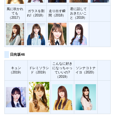
風に吹かれ
君に話して
ガラスを割
走り出す瞬
ても
おきたいこ
れ!（2018）
間（2018）
（2017）
と（2019）
日向坂46
こんなに好き
キュン
ドレミソラシ
になっちゃっ
ソンナコトナ
（2019）
ド（2019）
ていいの?
イヨ（2020）
（2019）