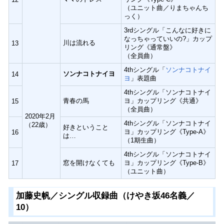
（ユニット曲／りまちゃんち
っく）
3rdシングル「こんなに好きに
なっちゃっていいの?」カップ
川は流れる
13
リング《通常盤》
（全員曲）
4thシングル「
ソンナコトナイ
ソンナコトナイヨ
14
ヨ
」表題曲
4thシングル「ソンナコトナイ
青春の馬
ヨ」カップリング《共通》
15
（全員曲）
2020年2月
4thシングル「ソンナコトナイ
（22歳）
好きということ
ヨ」カップリング《Type-A》
16
は…
（1期生曲）
4thシングル「ソンナコトナイ
窓を開けなくても
ヨ」カップリング《Type-B》
17
（ユニット曲）
加藤史帆／シングル収録曲（けやき坂46名義／
10）