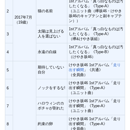
1stアルバム「真っ白なものは汚
したくなる」《Type-A》
猫の名前
（ユニット曲（欅坂46・けやき
2
坂46のキャプテンと副キャプテ
2017年7月
ン））
（19歳）
1stアルバム「真っ白なものは汚
太陽は見上げる
したくなる」《Type-A》
3
人を選ばない
（欅&けやき坂組）
1stアルバム「真っ白なものは汚
永遠の白線
したくなる」《Type-B》
4
（けやき坂46）
けやき坂46 1stアルバム「
走り
期待していない
出す瞬間
」《共通》
5
自分
（全員曲）
けやき坂46 1stアルバム「走り
ノックをするな!
出す瞬間」《Type-A》
6
（ユニット曲）
けやき坂46 1stアルバム「走り
ハロウィンのカ
出す瞬間」《Type-A》
7
ボチャが割れた
（ユニット曲）
けやき坂46 1stアルバム「走り
約束の卵
出す瞬間」《Type-A》
8
（全員曲）