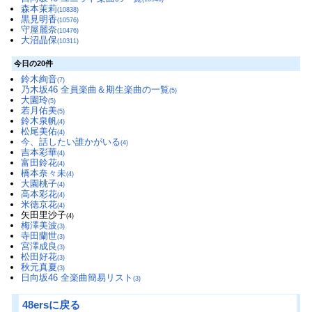
森本茉莉
(10838)
黒見明香
(10576)
守屋麗奈
(10476)
大沼晶保
(10311)
今日の20件
鈴木絢音
(7)
乃木坂46 全員楽曲＆期生楽曲の一覧
(5)
大園玲
(5)
若月佑美
(5)
鈴木泉帆
(4)
松尾美佑
(4)
今、話したい誰かがいる
(4)
吉本彩華
(4)
富田鈴花
(4)
橋本奈々未
(4)
大園桃子
(4)
高本彩花
(4)
米徳京花
(4)
矢田里沙子
(4)
梅澤美波
(3)
寺田蘭世
(3)
宮澤成良
(3)
松田好花
(3)
秋元真夏
(3)
日向坂46 全楽曲簡易リスト
(3)
48ersに戻る