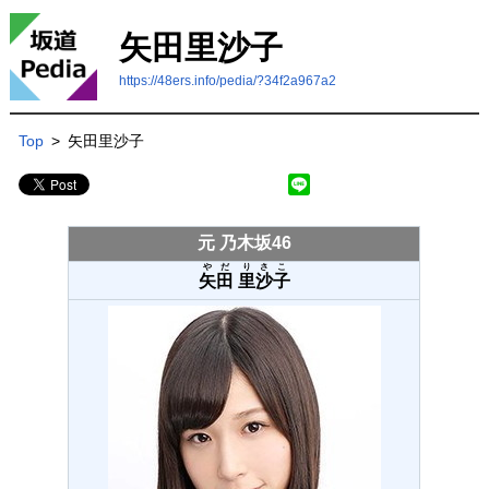
矢田里沙子
https://48ers.info/pedia/?34f2a967a2
Top
>
矢田里沙子
元 乃木坂46
やだ
りさこ
矢田
里沙子