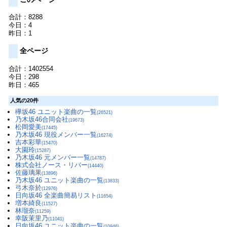
合計：8288
今日：4
昨日：1
全ページ
合計：1402554
今日：298
昨日：465
人気の20件
欅坂46 ユニット楽曲の一覧
(26521)
乃木坂46合同会社
(19673)
松岡愛美
(17445)
乃木坂46 現役メンバー一覧
(16274)
吉本彩華
(15470)
大園玲
(15287)
乃木坂46 元メンバー一覧
(14787)
株式会社ノース・リバー
(14440)
佐藤璃果
(13896)
乃木坂46 ユニット楽曲の一覧
(13833)
弓木奈於
(12976)
日向坂46 全楽曲簡易リスト
(11654)
増本綺良
(11527)
林瑠奈
(11259)
幸阪茉里乃
(11041)
日向坂46 ユニット楽曲の一覧
(10946)