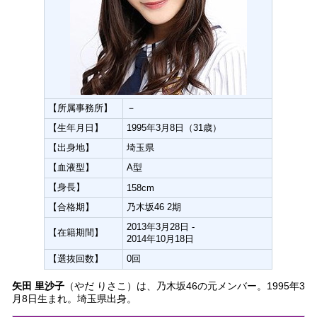
【所属事務所】
－
【生年月日】
1995年3月8日（31歳）
【出身地】
埼玉県
【血液型】
A型
【身長】
158cm
【合格期】
乃木坂46 2期
2013年3月28日 -
【在籍期間】
2014年10月18日
【選抜回数】
0回
矢田 里沙子
（やだ りさこ）は、乃木坂46の元メンバー。1995年3
月8日生まれ。埼玉県出身。