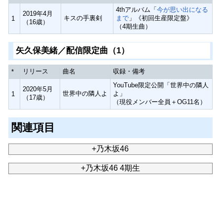
4thアルバム「
今が思い出になる
2019年4月
キスの手裏剣
まで
」《初回生産限定盤》
1
（16歳）
（4期生曲）
矢久保美緒／配信限定曲（1）
リリース
曲名
収録・備考
*
YouTube限定公開「世界中の隣人
2020年5月
世界中の隣人よ
よ」
1
（17歳）
（現役メンバー全員＋OG11名）
関連項目
+乃木坂46
+乃木坂46 4期生