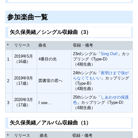
参加楽曲一覧
矢久保美緒／シングル収録曲（3）
リリース
曲名
収録・備考
*
23rdシングル「
Sing Out!
」カッ
2019年5月
4番目の光
プリング《Type-D》
1
（16歳）
（4期生曲）
24thシングル「
夜明けまで強が
2019年9月
らなくてもいい
」カップリング
図書室の君へ
2
（17歳）
《Type-B》
（4期生曲）
25thシングル「
しあわせの保護
2020年3月
色
」カップリング《Type-D》
3
I see…
（17歳）
（4期生曲）
矢久保美緒／アルバム収録曲（1）
リリース
曲名
収録・備考
*