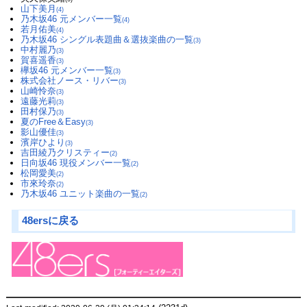
山下美月
(4)
乃木坂46 元メンバー一覧
(4)
若月佑美
(4)
乃木坂46 シングル表題曲＆選抜楽曲の一覧
(3)
中村麗乃
(3)
賀喜遥香
(3)
欅坂46 元メンバー一覧
(3)
株式会社ノース・リバー
(3)
山崎怜奈
(3)
遠藤光莉
(3)
田村保乃
(3)
夏のFree＆Easy
(3)
影山優佳
(3)
濱岸ひより
(3)
吉田綾乃クリスティー
(2)
日向坂46 現役メンバー一覧
(2)
松岡愛美
(2)
市來玲奈
(2)
乃木坂46 ユニット楽曲の一覧
(2)
48ersに戻る