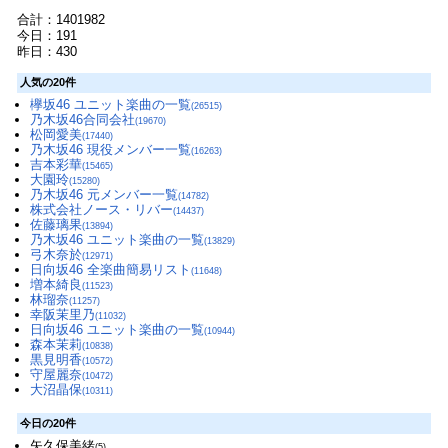
合計：1401982
今日：191
昨日：430
人気の20件
欅坂46 ユニット楽曲の一覧
(26515)
乃木坂46合同会社
(19670)
松岡愛美
(17440)
乃木坂46 現役メンバー一覧
(16263)
吉本彩華
(15465)
大園玲
(15280)
乃木坂46 元メンバー一覧
(14782)
株式会社ノース・リバー
(14437)
佐藤璃果
(13894)
乃木坂46 ユニット楽曲の一覧
(13829)
弓木奈於
(12971)
日向坂46 全楽曲簡易リスト
(11648)
増本綺良
(11523)
林瑠奈
(11257)
幸阪茉里乃
(11032)
日向坂46 ユニット楽曲の一覧
(10944)
森本茉莉
(10838)
黒見明香
(10572)
守屋麗奈
(10472)
大沼晶保
(10311)
今日の20件
矢久保美緒
(5)