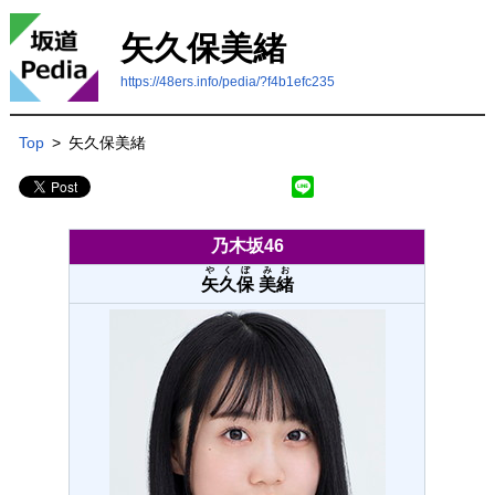
矢久保美緒
https://48ers.info/pedia/?f4b1efc235
Top
>
矢久保美緒
乃木坂46
やくぼ
みお
矢久保
美緒