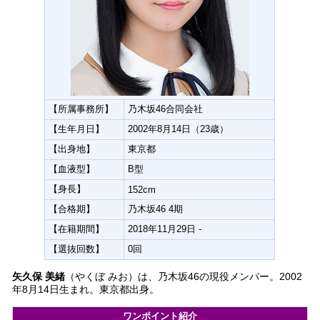
【所属事務所】
乃木坂46合同会社
【生年月日】
2002年8月14日（23歳）
【出身地】
東京都
【血液型】
B型
【身長】
152cm
【合格期】
乃木坂46 4期
【在籍期間】
2018年11月29日 -
【選抜回数】
0回
矢久保 美緒
（やくぼ みお）は、乃木坂46の現役メンバー。2002
年8月14日生まれ。東京都出身。
ワンポイント紹介