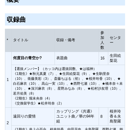
収録曲
参
加
センタ
タイトル
収録・備考
*
人
ー
数
生田絵
何度目の青空か?
表題曲
16
梨花
【選抜メンバー】（カッコ内は選抜回数、★は福神）
《1期生》★秋元真夏（7）、★生田絵梨花（9）、★生駒里奈
（10）、衛藤美彩（3）、斎藤ちはる（初）、★桜井玲香（10）、★
1
白石麻衣（10）、高山一実（10）、★西野七瀬（10）、★橋本奈々未
（10）、★深川麻衣（8）、星野みなみ（8）、★松村沙友理（10）、
若月佑美（8）
《2期生》堀未央奈（4）
《交換留学生》★松井玲奈（2）
カップリング《共通》
桜井玲
遠回りの愛情
ユニット曲／華の94年
香＆永
8
組
島聖羅
2
《1期生》井上小百合、桜井玲香、中田花奈、永島聖羅、西野七瀬、能