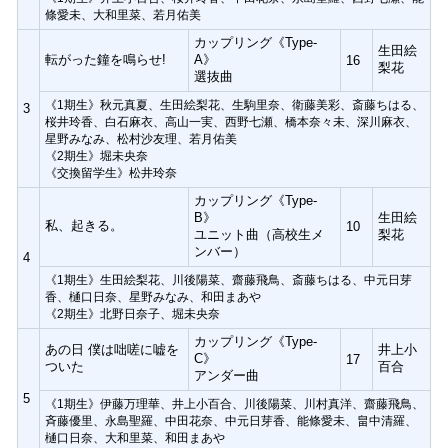
條愛未、大和里菜、若月佑美
カップリング《Type-
生田絵
転がった鐘を鳴らせ!
A》
16
梨花
選抜曲
《1期生》秋元真夏、生田絵梨花、生駒里奈、衛藤美彩、斎藤ちはる、
3
桜井玲香、白石麻衣、高山一実、西野七瀬、橋本奈々未、深川麻衣、
星野みなみ、松村沙友理、若月佑美
《2期生》堀未央奈
《交換留学生》松井玲奈
カップリング《Type-
B》
生田絵
私、起きる。
10
ユニット曲（高校生メ
梨花
ンバー）
4
《1期生》生田絵梨花、川後陽菜、齋藤飛鳥、斎藤ちはる、中元日芽
香、樋口日奈、星野みなみ、和田まあや
《2期生》北野日奈子、堀未央奈
カップリング《Type-
あの日 僕は咄嗟に嘘を
井上小
C》
17
ついた
百合
アンダー曲
5
《1期生》伊藤万理華、井上小百合、川後陽菜、川村真洋、齋藤飛鳥、
斉藤優里、永島聖羅、中田花奈、中元日芽香、能條愛未、畠中清羅、
樋口日奈、大和里菜、和田まあや