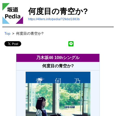
何度目の青空か?
https://48ers.info/pedia/?2febd1883b
Top
>
何度目の青空か?
乃木坂46 10thシングル
何度目の青空か?