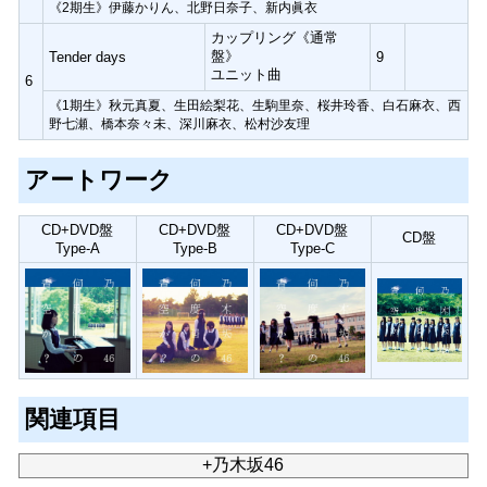
《2期生》伊藤かりん、北野日奈子、新内眞衣
カップリング《通常
盤》
Tender days
9
ユニット曲
6
《1期生》秋元真夏、生田絵梨花、生駒里奈、桜井玲香、白石麻衣、西
野七瀬、橋本奈々未、深川麻衣、松村沙友理
アートワーク
CD+DVD盤
CD+DVD盤
CD+DVD盤
CD盤
Type-A
Type-B
Type-C
関連項目
+乃木坂46