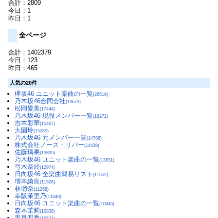
合計：2809
今日：1
昨日：1
全ページ
合計：1402379
今日：123
昨日：465
人気の20件
欅坂46 ユニット楽曲の一覧
(26519)
乃木坂46合同会社
(19673)
松岡愛美
(17444)
乃木坂46 現役メンバー一覧
(16272)
吉本彩華
(15467)
大園玲
(15285)
乃木坂46 元メンバー一覧
(14786)
株式会社ノース・リバー
(14439)
佐藤璃果
(13895)
乃木坂46 ユニット楽曲の一覧
(13831)
弓木奈於
(12974)
日向坂46 全楽曲簡易リスト
(11652)
増本綺良
(11526)
林瑠奈
(11258)
幸阪茉里乃
(11040)
日向坂46 ユニット楽曲の一覧
(10945)
森本茉莉
(10838)
黒見明香