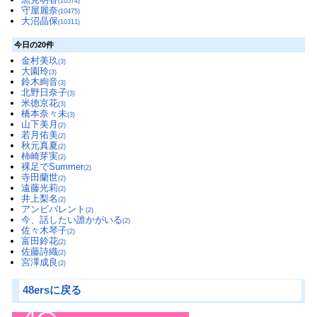
(10574)
守屋麗奈
(10475)
大沼晶保
(10311)
今日の20件
金村美玖
(3)
大園玲
(3)
鈴木絢音
(3)
北野日奈子
(3)
米徳京花
(3)
橋本奈々未
(3)
山下美月
(2)
若月佑美
(2)
秋元真夏
(2)
柿崎芽実
(2)
裸足でSummer
(2)
寺田蘭世
(2)
遠藤光莉
(2)
井上梨名
(2)
アンビバレント
(2)
今、話したい誰かがいる
(2)
佐々木琴子
(2)
富田鈴花
(2)
佐藤詩織
(2)
宮澤成良
(2)
48ersに戻る