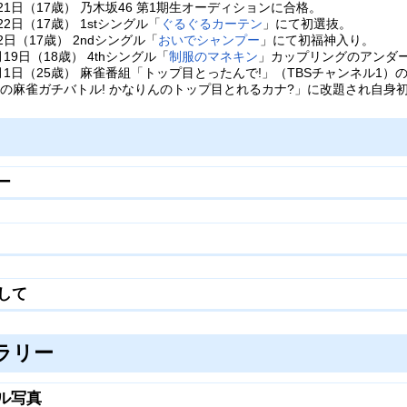
月21日（17歳） 乃木坂46 第1期生オーディションに合格。
月22日（17歳） 1stシングル「
ぐるぐるカーテン
」にて初選抜。
月2日（17歳） 2ndシングル「
おいでシャンプー
」にて初福神入り。
月19日（18歳） 4thシングル「
制服のマネキン
」カップリングのアンダ
12月1日（25歳） 麻雀番組「トップ目とったんで!」（TBSチャンネル
奈の麻雀ガチバトル! かなりんのトップ目とれるカナ?」に改題され自身
ー
として
ラリー
ル写真