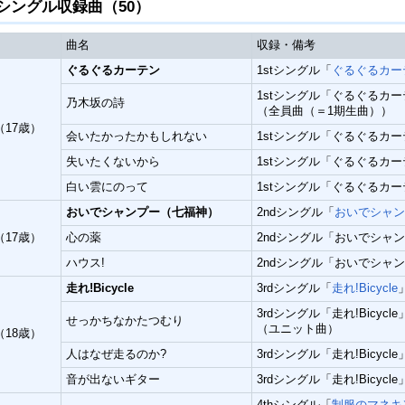
シングル収録曲（50）
曲名
収録・備考
ぐるぐるカーテン
1stシングル「
ぐるぐるカー
1stシングル「ぐるぐるカー
乃木坂の詩
（全員曲（＝1期生曲））
（17歳）
会いたかったかもしれない
1stシングル「ぐるぐるカー
失いたくないから
1stシングル「ぐるぐるカー
白い雲にのって
1stシングル「ぐるぐるカ
おいでシャンプー
（七福神）
2ndシングル「
おいでシャン
（17歳）
心の薬
2ndシングル「おいでシャ
ハウス!
2ndシングル「おいでシャ
走れ!Bicycle
3rdシングル「
走れ!Bicycle
3rdシングル「走れ!Bicy
せっかちなかたつむり
（ユニット曲）
（18歳）
人はなぜ走るのか?
3rdシングル「走れ!Bicycl
音が出ないギター
3rdシングル「走れ!Bicycl
4thシングル「
制服のマネキ