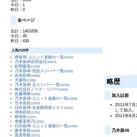
今日：1
昨日：0
全ページ
合計：1401836
今日：45
昨日：430
人気の20件
欅坂46 ユニット楽曲の一覧
(26515)
乃木坂46合同会社
(19670)
松岡愛美
(17439)
乃木坂46 現役メンバー一覧
(16261)
吉本彩華
(15464)
略歴
大園玲
(15280)
乃木坂46 元メンバー一覧
(14780)
株式会社ノース・リバー
(14434)
佐藤璃果
(13894)
加入以前
乃木坂46 ユニット楽曲の一覧
(13828)
弓木奈於
(12970)
2011年
日向坂46 全楽曲簡易リスト
(11647)
して加入。
増本綺良
(11523)
2011年8
林瑠奈
(11257)
幸阪茉里乃
(11032)
日向坂46 ユニット楽曲の一覧
(10944)
乃木坂46
森本茉莉
(10838)
黒見明香
(10572)