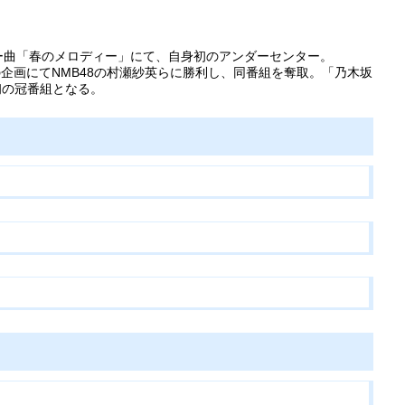
ー曲「春のメロディー」にて、自身初のアンダーセンター。
1）の企画にてNMB48の村瀬紗英らに勝利し、同番組を奪取。「乃木坂
初の冠番組となる。