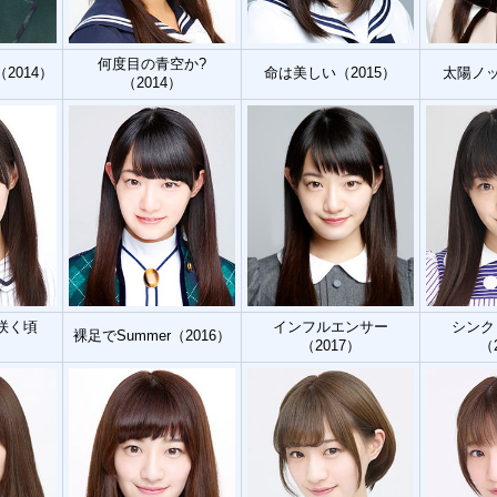
何度目の青空か?
（2014）
命は美しい（2015）
太陽ノッ
（2014）
咲く頃
インフルエンサー
シンク
裸足でSummer（2016）
）
（2017）
（