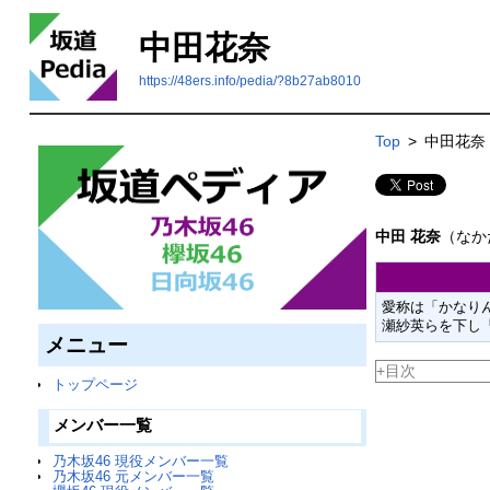
中田花奈
https://48ers.info/pedia/?8b27ab8010
Top
>
中田花奈
中田 花奈
（なか
愛称は「かなり
瀬紗英らを下し
メニュー
+目次
トップページ
メンバー一覧
乃木坂46 現役メンバー一覧
乃木坂46 元メンバー一覧