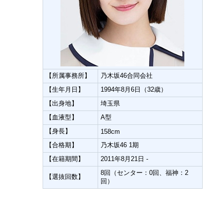
【所属事務所】
乃木坂46合同会社
【生年月日】
1994年8月6日（32歳）
【出身地】
埼玉県
【血液型】
A型
【身長】
158cm
【合格期】
乃木坂46 1期
【在籍期間】
2011年8月21日 -
8回（センター：0回、福神：2
【選抜回数】
回）