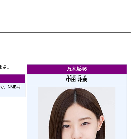
出身。
乃木坂46
なかだ
かな
中田
花奈
で、NMB村