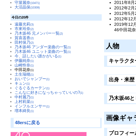
2011年8
守屋麗奈
(10471)
大沼晶保
2012年2
(10309)
2012年5
今日の20件
2012年12
遠藤光莉
2019年
(3)
市來玲奈
46中田花
(2)
乃木坂46 元メンバー一覧
(2)
賀喜遥香
(2)
田村保乃
(2)
人物
乃木坂46 アンダー楽曲の一覧
(1)
乃木坂46 ユニット楽曲の一覧
(1)
今、話したい誰かがいる
(1)
キャラクタ
伊藤純奈
(1)
山崎怜奈
(1)
中田花奈
(1)
土生瑞穂
(1)
おいでシャンプー
出身・来歴
(1)
キュン
(1)
ぐるぐるカーテン
(1)
こんなに好きになっちゃっていいの?
(1)
中村麗乃
乃木坂46
(1)
上村莉菜
(1)
インフルエンサー
(1)
増本綺良
(1)
画像ギャ
48ersに戻る
プロフィー