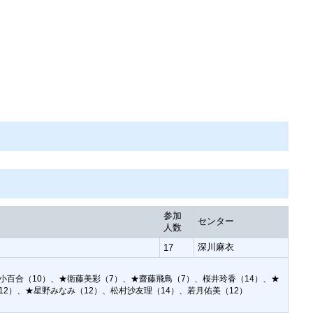
参加
センター
人数
深川麻衣
17
小百合（10）、★衛藤美彩（7）、★齋藤飛鳥（7）、桜井玲香（14）、★
12）、★星野みなみ（12）、松村沙友理（14）、若月佑美（12）