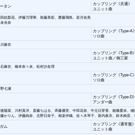
カップリング《共通》
ータン
ユニット曲
生田絵梨花、伊藤万理華、衛藤美彩、齋藤飛鳥、若月佑美
堀未央奈
カップリング《Type-A
ソロ曲
深川麻衣
カップリング《Type-B
ユニット曲／御三家
白石麻衣、橋本奈々未、松村沙友理
カップリング《Type-C
ソロ曲
西野七瀬
カップリング《Type-D
アンダー曲
川後陽菜、川村真洋、斎藤ちはる、斉藤優里、中田花奈、中元日芽香、能條愛未、樋
伊藤かりん、伊藤純奈、北野日奈子、相楽伊織、佐々木琴子、新内眞衣、鈴木絢音、
カップリング《通常盤
ガム
ユニット曲