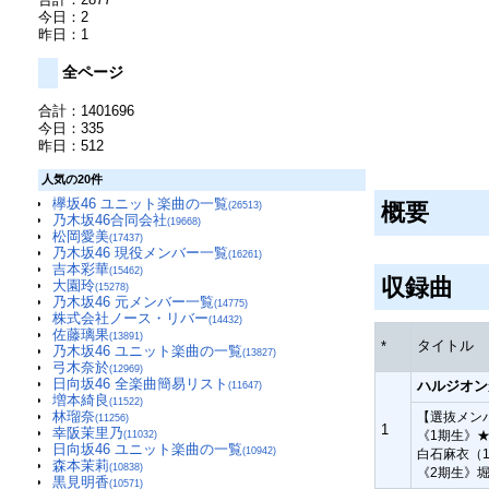
今日：2
昨日：1
全ページ
合計：1401696
今日：335
昨日：512
人気の20件
欅坂46 ユニット楽曲の一覧
概要
(26513)
乃木坂46合同会社
(19668)
松岡愛美
(17437)
乃木坂46 現役メンバー一覧
(16261)
吉本彩華
(15462)
収録曲
大園玲
(15278)
乃木坂46 元メンバー一覧
(14775)
株式会社ノース・リバー
(14432)
佐藤璃果
(13891)
タイトル
*
乃木坂46 ユニット楽曲の一覧
(13827)
弓木奈於
(12969)
日向坂46 全楽曲簡易リスト
ハルジオン
(11647)
増本綺良
(11522)
林瑠奈
【選抜メン
(11256)
1
幸阪茉里乃
《1期生》
(11032)
日向坂46 ユニット楽曲の一覧
(10942)
白石麻衣（1
森本茉莉
(10838)
《2期生》
黒見明香
(10571)