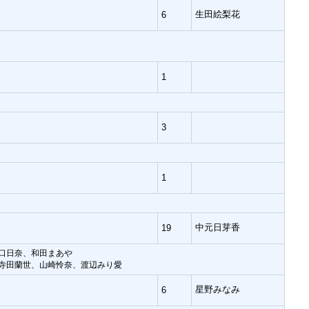
生田絵梨花
6
》
1
》
3
》
1
》
中元日芽香
19
口日奈、和田まあや
寺田蘭世、山崎怜奈、渡辺みり愛
》
星野みなみ
6