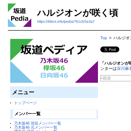
ハルジオンが咲く頃
https://48ers.info/pedia/?61cfc5e3a7
Top
>
ハルジオ
「ハルジオンが
ンターは
深川麻
+目次
メニュー
トップページ
メンバー一覧
乃木坂46 現役メンバー一覧
乃木坂46 元メンバー一覧