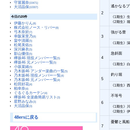
守屋麗奈
(10471)
遙かなるブ
大沼晶保
(10307)
2
今日の20件
《1期生》
《2期生》
伊藤かりん
(8)
株式会社ノース・リバー
(8)
弓木奈於
強がる蕾
(7)
幸阪茉里乃
3
(6)
畠中清羅
(5)
《1期生》
松尾美佑
(5)
深川麻衣
(5)
急斜面
影山優佳
(5)
4
欅坂46 現役メンバー一覧
(5)
欅坂46 元メンバー一覧
(5)
《1期生》
小坂菜緒
(5)
乃木坂46 アンダー楽曲の一覧
(5)
釣り堀
乃木坂46 現役メンバー一覧
(4)
5
乃木坂46 元メンバー一覧
(4)
松田好花
(4)
《1期生》
柏幸奈
(4)
ぐるぐるカーテン
(4)
不等号
欅坂46 全楽曲簡易リスト
(3)
星野みなみ
(3)
6
大沼晶保
《1期生》
(3)
《2期生》
48ersに戻る
憂鬱と風船
7