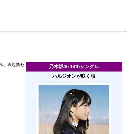
グル。表題曲セ
乃木坂46 14thシングル
ハルジオンが咲く頃