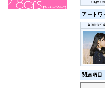
《1期生》
アートワ
初回仕様限
関連項目