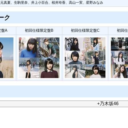
秋元真夏、生駒里奈、井上小百合、桜井玲香、高山一実、星野みなみ
ーク
定盤A
初回仕様限定盤B
初回仕様限定盤C
初回仕
+乃木坂46