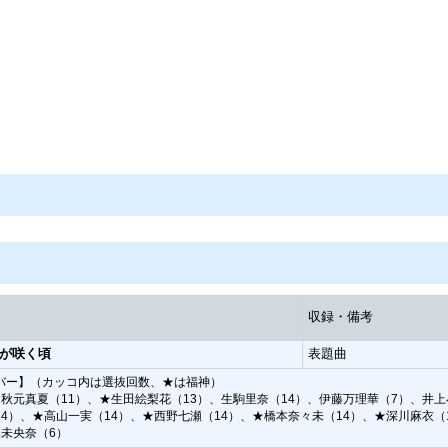
収録・備考
が咲く頃
表題曲
バー】（カッコ内は選抜回数、★は福神）
★秋元真夏（11）、★生田絵梨花（13）、生駒里奈（14）、伊藤万理華（7）、井上
4）、★高山一実（14）、★西野七瀬（14）、★橋本奈々未（14）、★深川麻衣（
堀未央奈（6）